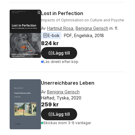
Lost in Perfection
Impacts of Optimisation on Culture and Psyche
Av
Hartmut Rosa
,
Benigna Gerisch
m. fl.
E-bok
PDF
, 
Engelska
, 
2018
824 kr
Lägg till
Läs direkt efter köp
Unerreichbares Leben
Av
Benigna Gerisch
Häftad, Tyska, 2020
259 kr
Lägg till
Skickas
inom 3-6 vardagar