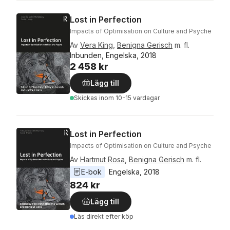
Lost in Perfection
Impacts of Optimisation on Culture and Psyche
Av
Vera King
,
Benigna Gerisch
m. fl.
Inbunden, Engelska, 2018
2 458 kr
Lägg till
Skickas
inom 10-15 vardagar
Lost in Perfection
Impacts of Optimisation on Culture and Psyche
Av
Hartmut Rosa
,
Benigna Gerisch
m. fl.
E-bok
Engelska
, 
2018
824 kr
Lägg till
Läs direkt efter köp