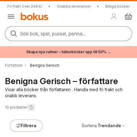
Fri frakt över 249 kr
•
Snabba leveranser
•
Billiga böcker
Sök bok, spel, pussel, penna...
Skapa nya rutiner – hälsoböcker upp till 50% →
Författare
Benigna Gerisch
Benigna Gerisch – författare
Visar alla böcker från författaren . Handla med fri frakt och
snabb leverans.
10
produkter
Filtrera
Sortera:
Trendande