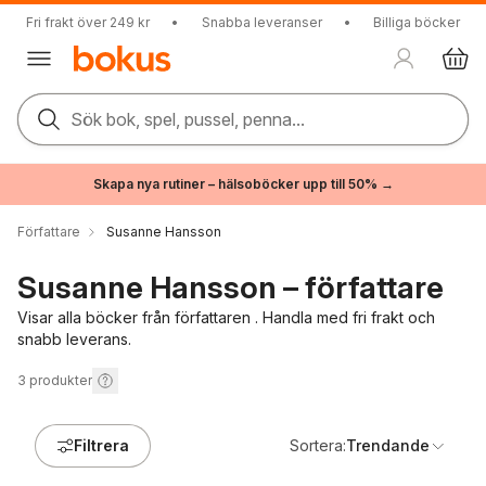
Fri frakt över 249 kr
•
Snabba leveranser
•
Billiga böcker
Sök bok, spel, pussel, penna...
Skapa nya rutiner – hälsoböcker upp till 50% →
Författare
Susanne Hansson
Susanne Hansson – författare
Visar alla böcker från författaren . Handla med fri frakt och
snabb leverans.
3
produkter
Filtrera
Sortera:
Trendande