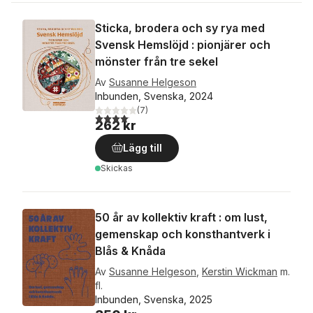
Sticka, brodera och sy rya med
Svensk Hemslöjd : pionjärer och
mönster från tre sekel
Av
Susanne Helgeson
Inbunden, Svenska, 2024
(
7
)
4,1
utav 5 stjärnor. Totalt antal röster:
262 kr
Lägg till
Skickas
50 år av kollektiv kraft : om lust,
gemenskap och konsthantverk i
Blås & Knåda
Av
Susanne Helgeson
,
Kerstin Wickman
m.
fl.
Inbunden, Svenska, 2025