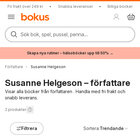
Fri frakt över 249 kr
•
Snabba leveranser
•
Billiga böcker
Sök bok, spel, pussel, penna...
Skapa nya rutiner – hälsoböcker upp till 50% →
Författare
Susanne Helgeson
Susanne Helgeson – författare
Visar alla böcker från författaren . Handla med fri frakt och
snabb leverans.
2
produkter
Filtrera
Sortera:
Trendande