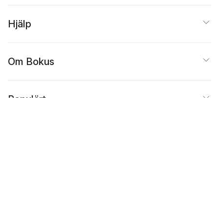
Hjälp
Om Bokus
Populärt
Inspiration
Bokus
@
Cookies
Anpassa cookies
Integritetspolicy
Köpvillkor