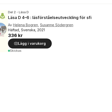
Del 2 - Läsa D
Läsa D 4–6 : läsförståelseutveckling för sfi
Av
Helena Bogren
,
Susanne Södergren
Häftad, Svenska, 2021
336 kr
Lägg i varukorg
Skickas