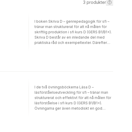
3
produkter
I boken Skriva D – genrepedagogik för sfi –
tränar man strukturerat för att nå målen för
skriftlig produktion i sfi kurs D (GERS B1/B1+).
Skriva D består av en inledande del med
praktiska råd och exempeltexter. Därefter
arbetar man med skrivuppgifter kopplade till
olika teman. Bokens teman är Relationer och
familjeliv, Kropp och själ, Studier och arbete,
Kultur och möten, Medborgare och samhälle
samt Klimat och miljö. Skrivträningen blir
effektiv eftersom eleven får skriva flera olika
texttyper inom varje tema. Man lär sig vad
som utmärker en texttyp genom
I de två övningsböckerna Läsa D –
genrebaserad undervisning. Varje texttyp
läsförståelseutveckling för sfi – tränar man
återkommer i flera teman och skrivandet blir
strukturerat och effektivt för att nå målen för
därmed cykliskt. De texttyper man möter i
läsförståelse i sfi kurs D (GERS B1/B1+).
Skriva D är: Beskriv Ge tips och råd Redogör
Övningarna ger även metodiskt en god
Ge förslag Argumentera för din åsikt Skriv en
förberedelse inför det nationella provet.
insändare Skriva D innehåller både
Läsa D innehåller många typer av texter –
exempeltexter, ordkunskapsträning,
tidningsartiklar, faktatexter, diagram,
tankekartor och plats för elevens egna
webbkommentarer, intervjuer, programblad