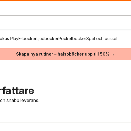
okus Play
E-böcker
Ljudböcker
Pocketböcker
Spel och pussel
Skapa nya rutiner – hälsoböcker upp till 50% →
fattare
 och snabb leverans.