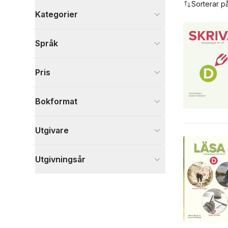
Sorterar p
Kategorier
Böcker
Språk
Språk och ordböcker
1
Läromedel
2
Pris
Visa fler
Visa fler
Bokformat
Utgivare
Utgivningsår