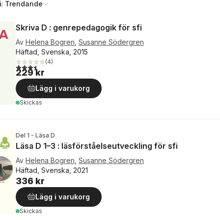
å:
Trendande
Skriva D : genrepedagogik för sfi
Av
Helena Bogren
,
Susanne Södergren
Häftad, Svenska, 2015
(
4
)
3,5
utav 5 stjärnor. Totalt antal röster:
229 kr
Lägg i varukorg
Skickas
Del 1 - Läsa D
Läsa D 1–3 : läsförståelseutveckling för sfi
Av
Helena Bogren
,
Susanne Södergren
Häftad, Svenska, 2021
336 kr
Lägg i varukorg
Skickas