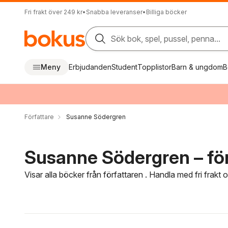
Fri frakt över 249 kr
•
Snabba leveranser
•
Billiga böcker
Sök bok, spel, pussel, penna...
Meny
Erbjudanden
Student
Topplistor
Barn & ungdom
B
Författare
Susanne Södergren
Susanne Södergren – för
Visar alla böcker från författaren . Handla med fri frakt
Hoppa över filtreringsmeny