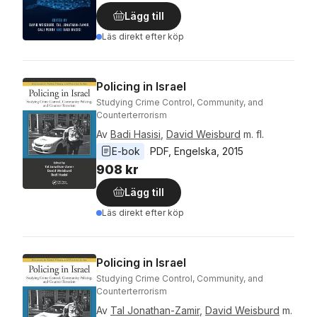
Lägg till
Läs direkt efter köp
Policing in Israel
Studying Crime Control, Community, and
Counterterrorism
Av
Badi Hasisi
,
David Weisburd
m. fl.
E-bok
PDF
, 
Engelska
, 
2015
908 kr
Lägg till
Läs direkt efter köp
Policing in Israel
Studying Crime Control, Community, and
Counterterrorism
Av
Tal Jonathan-Zamir
,
David Weisburd
m.