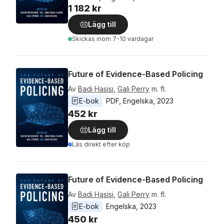
1 182 kr
Lägg till
Skickas
inom 7-10 vardagar
Future of Evidence-Based Policing
Av
Badi Hasisi
,
Gali Perry
m. fl.
E-bok
PDF
, 
Engelska
, 
2023
452 kr
Lägg till
Läs direkt efter köp
Future of Evidence-Based Policing
Av
Badi Hasisi
,
Gali Perry
m. fl.
E-bok
Engelska
, 
2023
450 kr