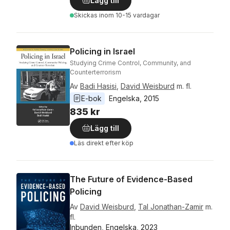
Lägg till
Skickas
inom 10-15 vardagar
Policing in Israel
Studying Crime Control, Community, and
Counterterrorism
Av
Badi Hasisi
,
David Weisburd
m. fl.
E-bok
Engelska
, 
2015
835 kr
Lägg till
Läs direkt efter köp
The Future of Evidence-Based
Policing
Av
David Weisburd
,
Tal Jonathan-Zamir
m.
fl.
Inbunden, Engelska, 2023