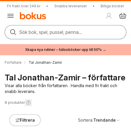
Fri frakt över 249 kr
•
Snabba leveranser
•
Billiga böcker
Sök bok, spel, pussel, penna...
Skapa nya rutiner – hälsoböcker upp till 50% →
Författare
Tal Jonathan-Zamir
Tal Jonathan-Zamir – författare
Visar alla böcker från författaren . Handla med fri frakt och
snabb leverans.
8
produkter
Filtrera
Sortera:
Trendande