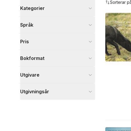
Sorterar p
Kategorier
Böcker
Språk
Djur och Natur
1
Sport, fritid och hobby
1
Pris
Kultur
1
Visa fler
Bokformat
Visa fler
Utgivare
Utgivningsår