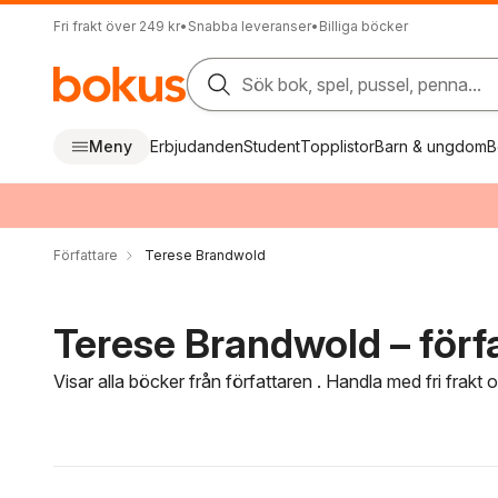
Fri frakt över 249 kr
•
Snabba leveranser
•
Billiga böcker
Sök bok, spel, pussel, penna...
Meny
Erbjudanden
Student
Topplistor
Barn & ungdom
B
Författare
Terese Brandwold
Terese Brandwold – förf
Visar alla böcker från författaren . Handla med fri frakt
Hoppa över filtreringsmeny