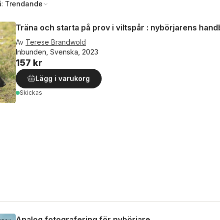
å:
Trendande
Träna och starta på prov i viltspår : nybörjarens han
Av
Terese Brandwold
Inbunden, Svenska, 2023
157 kr
Lägg i varukorg
Skickas
Analog fotografering för nybörjare