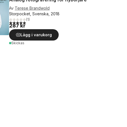
Av
Terese Brandwold
Storpocket, Svenska, 2018
(
1
)
5,0
utav 5 stjärnor. Totalt antal röster:
287 kr
Lägg i varukorg
Skickas