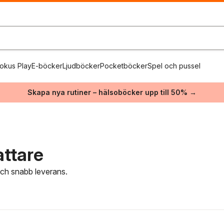
okus Play
E-böcker
Ljudböcker
Pocketböcker
Spel och pussel
Skapa nya rutiner – hälsoböcker upp till 50% →
attare
 och snabb leverans.