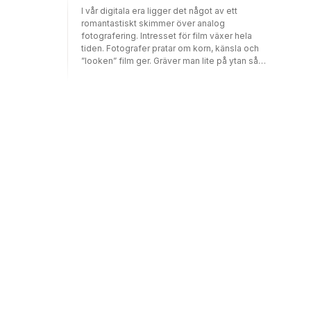
I vår digitala era ligger det något av ett
romantastiskt skimmer över analog
fotografering. Intresset för film växer hela
tiden. Fotografer pratar om korn, känsla och
”looken” film ger. Gräver man lite på ytan så
är det något mer, något djupare. Känslan av
att sakta ner, känna mer och att vara
begränsad skapar någonting hos fotografen.
Den digitala vågen har medfört ett stort
produktfokus, det finns en uppsjö av
tillbehör och de digitala kamerorna fortsätter
att utvecklas gällande snabbhet, megapixlar
och möjligheter. Filmkamerorna däremot,
fungerar lika bra nu som då de producerades
på 1900-talet.Kontrasterna, det dynamiska
omfånget, färgerna, kornet, mjukheten – det
är svårt att replikera detta i de digitala
bildfilerna. Kanske är det mest avgörandet
ändå det som uppstår på plats när fotografen
fotograferar analogt istället för digitalt. När
man tvingas sakta ner, känna efter, planera,
ställa in allt manuellt utan möjlighet att
kontrollera bilden efteråt utan istället lita på
sin magkänsla – kanske är det då den
verkliga magin uppstår. När fotografen är