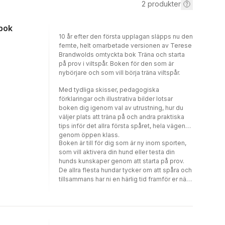
2
produkter
dbok
10 år efter den första upplagan släpps nu den
femte, helt omarbetade versionen av Terese
Brandwolds omtyckta bok Träna och starta
på prov i viltspår. Boken för den som är
nybörjare och som vill börja träna viltspår.
Med tydliga skisser, pedagogiska
förklaringar och illustrativa bilder lotsar
boken dig igenom val av utrustning, hur du
väljer plats att träna på och andra praktiska
tips inför det allra första spåret, hela vägen
genom öppen klass.
Boken är till för dig som är ny inom sporten,
som vill aktivera din hund eller testa din
hunds kunskaper genom att starta på prov.
De allra flesta hundar tycker om att spåra och
tillsammans har ni en härlig tid framför er när
ni, själva eller tillsammans med vänner, lär er
att samarbeta genom spårarbetet.