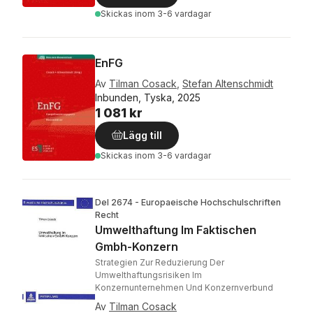
Skickas
inom 3-6 vardagar
EnFG
Av
Tilman Cosack
,
Stefan Altenschmidt
Inbunden, Tyska, 2025
1 081 kr
Lägg till
Skickas
inom 3-6 vardagar
Del 2674 - Europaeische Hochschulschriften
Recht
Umwelthaftung Im Faktischen
Gmbh-Konzern
Strategien Zur Reduzierung Der
Umwelthaftungsrisiken Im
Konzernunternehmen Und Konzernverbund
Av
Tilman Cosack