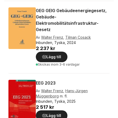
GEG GEIG Gebäudeenergiegesetz,
Gebäude-
Elektromobilitätsinfrastruktur-
Gesetz
Av
Walter Frenz
,
Tilman Cosack
Inbunden, Tyska, 2024
2 237 kr
Lägg till
Skickas
inom 3-6 vardagar
EEG 2023
Av
Walter Frenz
,
Hans-Jürgen
Müggenborg
m. fl.
Inbunden, Tyska, 2025
2 517 kr
Lägg till