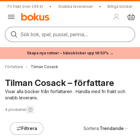
Fri frakt över 249 kr
•
Snabba leveranser
•
Billiga böcker
Sök bok, spel, pussel, penna...
Skapa nya rutiner – hälsoböcker upp till 50% →
Författare
Tilman Cosack
Tilman Cosack – författare
Visar alla böcker från författaren . Handla med fri frakt och
snabb leverans.
4
produkter
Filtrera
Sortera:
Trendande