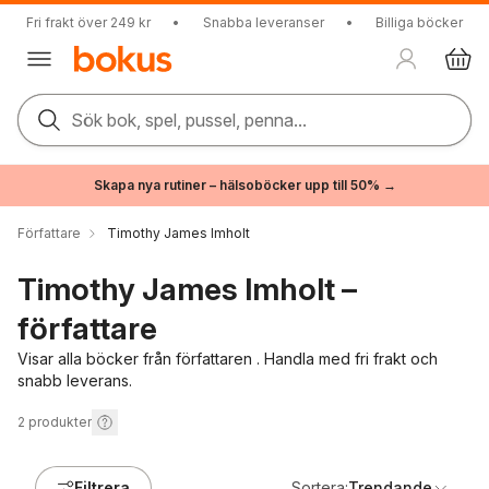
Fri frakt över 249 kr
•
Snabba leveranser
•
Billiga böcker
Sök bok, spel, pussel, penna...
Skapa nya rutiner – hälsoböcker upp till 50% →
Författare
Timothy James Imholt
Timothy James Imholt –
författare
Visar alla böcker från författaren . Handla med fri frakt och
snabb leverans.
2
produkter
Filtrera
Sortera:
Trendande