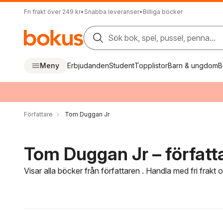
Fri frakt över 249 kr
•
Snabba leveranser
•
Billiga böcker
Sök bok, spel, pussel, penna...
Meny
Erbjudanden
Student
Topplistor
Barn & ungdom
B
Författare
Tom Duggan Jr
Tom Duggan Jr – författ
Visar alla böcker från författaren . Handla med fri frakt
Hoppa över filtreringsmeny