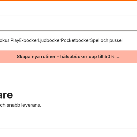
okus Play
E-böcker
Ljudböcker
Pocketböcker
Spel och pussel
Skapa nya rutiner – hälsoböcker upp till 50% →
are
 och snabb leverans.