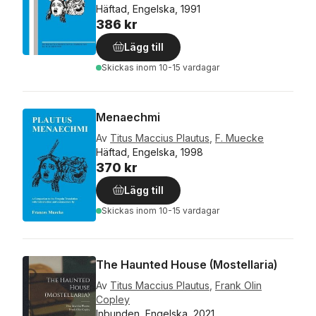
Häftad, Engelska, 1991
386 kr
Lägg till
Skickas
inom 10-15 vardagar
Menaechmi
Av
Titus Maccius Plautus
,
F. Muecke
Häftad, Engelska, 1998
370 kr
Lägg till
Skickas
inom 10-15 vardagar
The Haunted House (Mostellaria)
Av
Titus Maccius Plautus
,
Frank Olin
Copley
Inbunden, Engelska, 2021