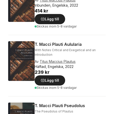
Av
Titus Maccius Plautus
Inbunden, Engelska, 2022
414 kr
Lägg till
Skickas
inom 5-8 vardagar
T. Macci Plauti Aulularia
With Notes Critical and Exegetical and an
Introduction
Av
Titus Maccius Plautus
Häftad, Engelska, 2022
239 kr
Lägg till
Skickas
inom 5-8 vardagar
T. Macci Plauti Pseudolus
The Pseudolus of Plautus