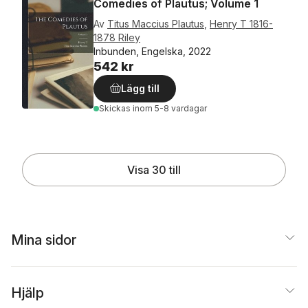
Comedies of Plautus; Volume 1
Av
Titus Maccius Plautus
,
Henry T 1816-
1878 Riley
Inbunden, Engelska, 2022
542 kr
Lägg till
Skickas
inom 5-8 vardagar
Visa 30 till
Mina sidor
Hjälp