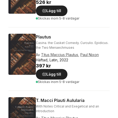
526 kr
Lägg till
Skickas
inom 5-8 vardagar
Plautus
Casina. the Casket Comedy. Curculio. Epidicus.
the Two Menaechmuses
Av
Titus Maccius Plautus
,
Paul Nixon
Häftad, Latin, 2022
397 kr
Lägg till
Skickas
inom 5-8 vardagar
T. Macci Plauti Aulularia
With Notes Critical and Exegetical and an
Introduction