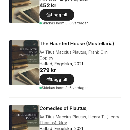
452 kr
Lägg till
Skickas
inom 3-6 vardagar
The Haunted House (Mostellaria)
Av
Titus Maccius Plautus
,
Frank Olin
Copley
Häftad, Engelska, 2021
279 kr
Lägg till
Skickas
inom 3-6 vardagar
Comedies of Plautus;
Av
Titus Maccius Plautus
,
Henry T. (Henry
Thomas) Riley
Häftad, Engelska, 2021