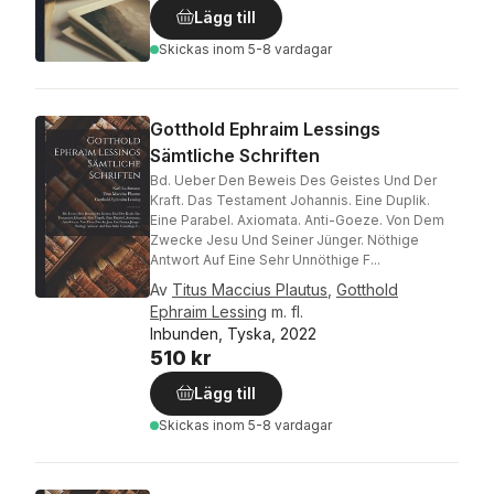
Lägg till
Skickas
inom 5-8 vardagar
Gotthold Ephraim Lessings
Sämtliche Schriften
Bd. Ueber Den Beweis Des Geistes Und Der
Kraft. Das Testament Johannis. Eine Duplik.
Eine Parabel. Axiomata. Anti-Goeze. Von Dem
Zwecke Jesu Und Seiner Jünger. Nöthige
Antwort Auf Eine Sehr Unnöthige F...
Av
Titus Maccius Plautus
,
Gotthold
Ephraim Lessing
m. fl.
Inbunden, Tyska, 2022
510 kr
Lägg till
Skickas
inom 5-8 vardagar