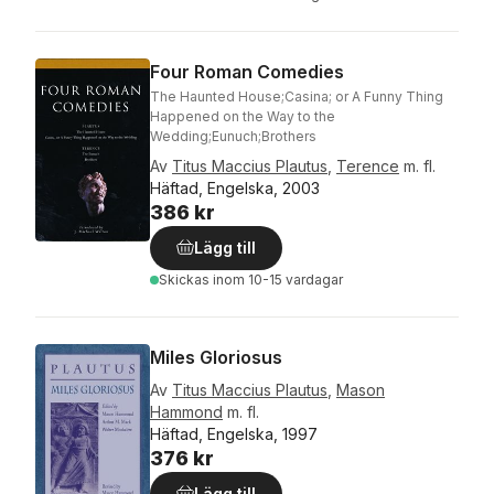
Four Roman Comedies
The Haunted House;Casina; or A Funny Thing
Happened on the Way to the
Wedding;Eunuch;Brothers
Av
Titus Maccius Plautus
,
Terence
m. fl.
Häftad, Engelska, 2003
386 kr
Lägg till
Skickas
inom 10-15 vardagar
Miles Gloriosus
Av
Titus Maccius Plautus
,
Mason
Hammond
m. fl.
Häftad, Engelska, 1997
376 kr
Lägg till