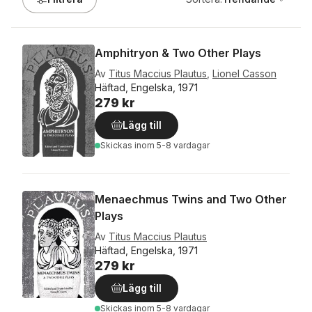
Amphitryon & Two Other Plays
Av
Titus Maccius Plautus
,
Lionel Casson
Häftad, Engelska, 1971
279 kr
Lägg till
Skickas
inom 5-8 vardagar
Menaechmus Twins and Two Other
Plays
Av
Titus Maccius Plautus
Häftad, Engelska, 1971
279 kr
Lägg till
Skickas
inom 5-8 vardagar