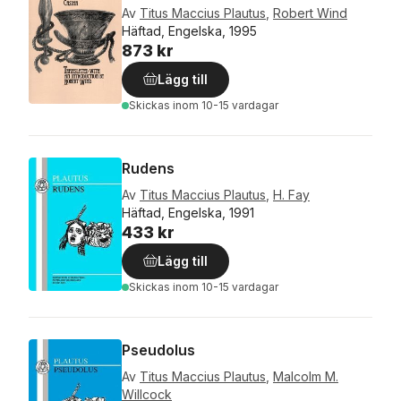
Av
Titus Maccius Plautus
,
Robert Wind
Häftad, Engelska, 1995
873 kr
Lägg till
Skickas
inom 10-15 vardagar
Rudens
Av
Titus Maccius Plautus
,
H. Fay
Häftad, Engelska, 1991
433 kr
Lägg till
Skickas
inom 10-15 vardagar
Pseudolus
Av
Titus Maccius Plautus
,
Malcolm M.
Willcock