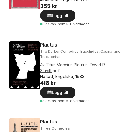
355 kr
Lägg till
Skickas
inom 5-8 vardagar
Plautus
The Darker Comedies. Bacchides, Casina, and
Truculentus
Av
Titus Maccius Plautus
,
David R.
Slavitt
m. fl.
Häftad, Engelska, 1983
418 kr
Lägg till
Skickas
inom 5-8 vardagar
Plautus
Three Comedies