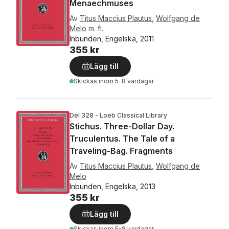
Menaechmuses
Av
Titus Maccius Plautus
,
Wolfgang de
Melo
m. fl.
Inbunden, Engelska, 2011
355 kr
Lägg till
Skickas
inom 5-8 vardagar
Del 328 - Loeb Classical Library
Stichus. Three-Dollar Day.
Truculentus. The Tale of a
Traveling-Bag. Fragments
Av
Titus Maccius Plautus
,
Wolfgang de
Melo
Inbunden, Engelska, 2013
355 kr
Lägg till
Skickas
inom 5-8 vardagar