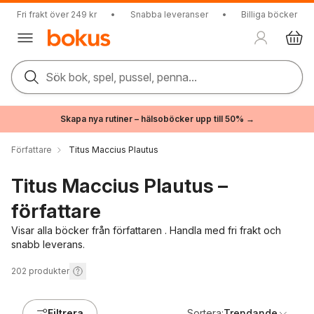
Fri frakt över 249 kr
•
Snabba leveranser
•
Billiga böcker
Sök bok, spel, pussel, penna...
Skapa nya rutiner – hälsoböcker upp till 50% →
Författare
Titus Maccius Plautus
Titus Maccius Plautus –
författare
Visar alla böcker från författaren . Handla med fri frakt och
snabb leverans.
202
produkter
Filtrera
Sortera:
Trendande