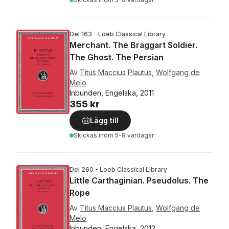
Del 163 - Loeb Classical Library
Merchant. The Braggart Soldier.
The Ghost. The Persian
Av
Titus Maccius Plautus
,
Wolfgang de
Melo
Inbunden, Engelska, 2011
355 kr
Lägg till
Skickas
inom 5-8 vardagar
Del 260 - Loeb Classical Library
Little Carthaginian. Pseudolus. The
Rope
Av
Titus Maccius Plautus
,
Wolfgang de
Melo
Inbunden, Engelska, 2012