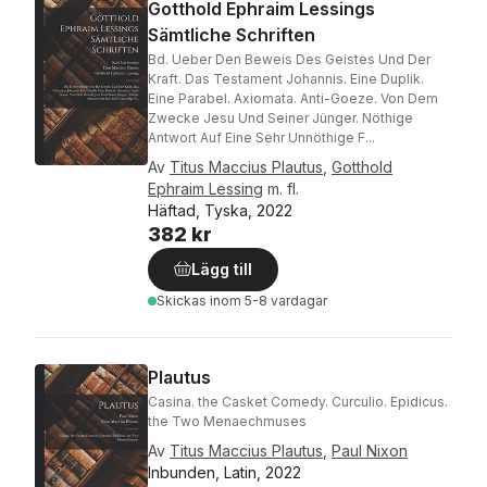
Gotthold Ephraim Lessings
Sämtliche Schriften
Bd. Ueber Den Beweis Des Geistes Und Der
Kraft. Das Testament Johannis. Eine Duplik.
Eine Parabel. Axiomata. Anti-Goeze. Von Dem
Zwecke Jesu Und Seiner Jünger. Nöthige
Antwort Auf Eine Sehr Unnöthige F...
Av
Titus Maccius Plautus
,
Gotthold
Ephraim Lessing
m. fl.
Häftad, Tyska, 2022
382 kr
Lägg till
Skickas
inom 5-8 vardagar
Plautus
Casina. the Casket Comedy. Curculio. Epidicus.
the Two Menaechmuses
Av
Titus Maccius Plautus
,
Paul Nixon
Inbunden, Latin, 2022