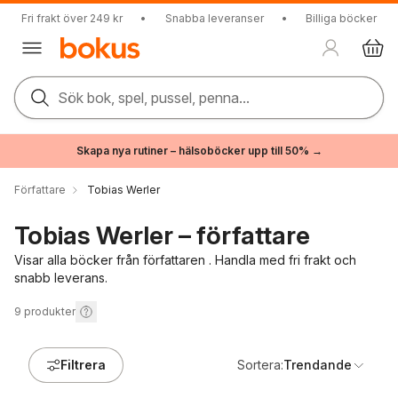
Fri frakt över 249 kr
•
Snabba leveranser
•
Billiga böcker
Sök bok, spel, pussel, penna...
Skapa nya rutiner – hälsoböcker upp till 50% →
Författare
Tobias Werler
Tobias Werler – författare
Visar alla böcker från författaren . Handla med fri frakt och
snabb leverans.
9
produkter
Filtrera
Sortera:
Trendande