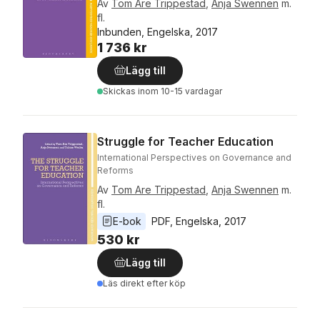
Av
Tom Are Trippestad
,
Anja Swennen
m.
fl.
Inbunden, Engelska, 2017
1 736 kr
Lägg till
Skickas
inom 10-15 vardagar
Struggle for Teacher Education
International Perspectives on Governance and
Reforms
Av
Tom Are Trippestad
,
Anja Swennen
m.
fl.
E-bok
PDF
, 
Engelska
, 
2017
530 kr
Lägg till
Läs direkt efter köp