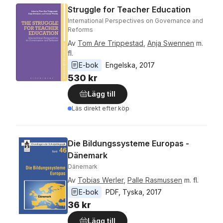
Struggle for Teacher Education
International Perspectives on Governance and
Reforms
Av
Tom Are Trippestad
,
Anja Swennen
m.
fl.
E-bok
Engelska
, 
2017
530 kr
Lägg till
Läs direkt efter köp
Die Bildungssysteme Europas -
Dänemark
Dänemark
Av
Tobias Werler
,
Palle Rasmussen
m. fl.
E-bok
PDF
, 
Tyska
, 
2017
36 kr
Lägg till