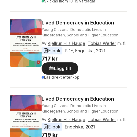
Skickas
inom 10-15 vardagar
Lived Democracy in Education
Young Citizens' Democratic Lives in
Kindergarten, School and Higher Education
Av
Kjellrun Hiis Hauge
,
Tobias Werler
m. fl.
E-bok
PDF
, 
Engelska
, 
2021
717 kr
Lägg till
Läs direkt efter köp
Lived Democracy in Education
Young Citizens' Democratic Lives in
Kindergarten, School and Higher Education
Av
Kjellrun Hiis Hauge
,
Tobias Werler
m. fl.
E-bok
Engelska
, 
2021
719 kr