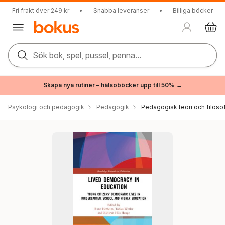
Fri frakt över 249 kr
•
Snabba leveranser
•
Billiga böcker
Sök bok, spel, pussel, penna...
Skapa nya rutiner – hälsoböcker upp till 50% →
Psykologi och pedagogik
Pedagogik
Pedagogisk teori och filosof