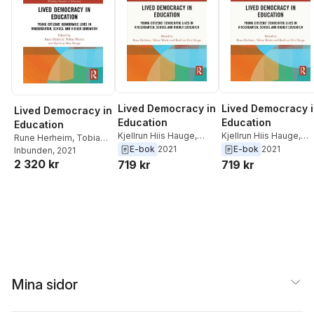
Lived Democracy in
Lived Democracy 
Lived Democracy in
Education
Education
Education
Kjellrun Hiis Hauge
,
Kjellrun Hiis Hauge
,
Rune Herheim
,
Tobias
Tobias Werler
,
Rune
Tobias Werler
,
Rune
E-bok
2021
E-bok
2021
Werler
Inbunden
,
Kjellrun Hiis
, 2021
Herheim
Herheim
2 320 kr
719 kr
719 kr
Hauge
Mina sidor