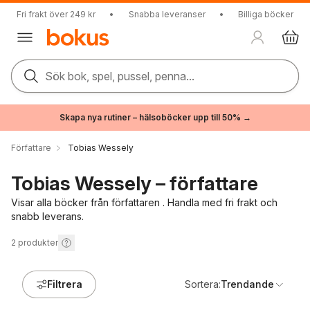
Fri frakt över 249 kr
•
Snabba leveranser
•
Billiga böcker
Sök bok, spel, pussel, penna...
Skapa nya rutiner – hälsoböcker upp till 50% →
Författare
Tobias Wessely
Tobias Wessely – författare
Visar alla böcker från författaren . Handla med fri frakt och
snabb leverans.
2
produkter
Filtrera
Sortera:
Trendande