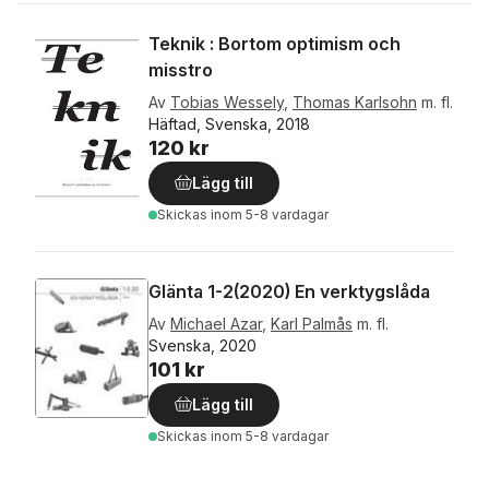
Teknik : Bortom optimism och
misstro
Av
Tobias Wessely
,
Thomas Karlsohn
m. fl.
Häftad, Svenska, 2018
120 kr
Lägg till
Skickas
inom 5-8 vardagar
Glänta 1-2(2020) En verktygslåda
Av
Michael Azar
,
Karl Palmås
m. fl.
Svenska, 2020
101 kr
Lägg till
Skickas
inom 5-8 vardagar