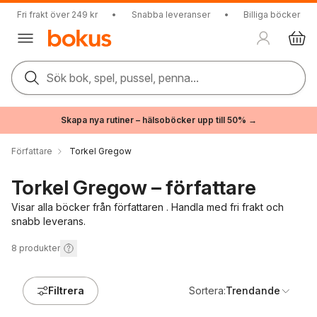
Fri frakt över 249 kr
•
Snabba leveranser
•
Billiga böcker
Sök bok, spel, pussel, penna...
Skapa nya rutiner – hälsoböcker upp till 50% →
Författare
Torkel Gregow
Torkel Gregow – författare
Visar alla böcker från författaren . Handla med fri frakt och
snabb leverans.
8
produkter
Filtrera
Sortera:
Trendande