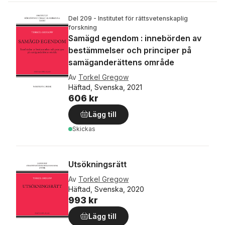
Del 209 - Institutet för rättsvetenskaplig
forskning
Samägd egendom : innebörden av
bestämmelser och principer på
samäganderättens område
Av
Torkel Gregow
Häftad, Svenska, 2021
606 kr
Lägg till
Skickas
Utsökningsrätt
Av
Torkel Gregow
Häftad, Svenska, 2020
993 kr
Lägg till