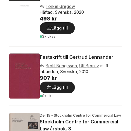
Av
Torkel Gregow
Häftad, Svenska, 2020
498 kr
Lägg till
Skickas
Festskrift till Gertrud Lennander
Av
Bertil Bengtsson
,
Ulf Bernitz
m. fl.
Inbunden, Svenska, 2010
907 kr
Lägg till
Skickas
Del 15 - Stockholm Centre for Commercial Law
Stockholm Centre for Commercial
Law årsbok. 3