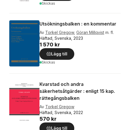
Skickas
Utsökningsbalken : en kommentar
Av
Torkel Gregow
,
Göran Millqvist
m. fl.
Häftad, Svenska, 2023
1 570 kr
Lägg till
Skickas
Kvarstad och andra
säkerhetsåtgärder : enligt 15 kap.
rättegångsbalken
Av
Torkel Gregow
Häftad, Svenska, 2022
570 kr
Lägg till