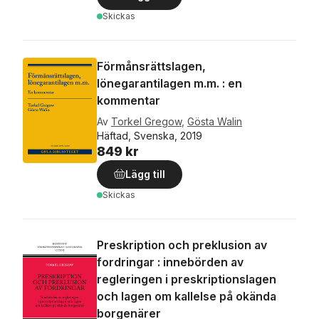
Skickas
Förmånsrättslagen,
lönegarantilagen m.m. : en
kommentar
Av
Torkel Gregow
,
Gösta Walin
Häftad, Svenska, 2019
849 kr
Lägg till
Skickas
Preskription och preklusion av
fordringar : innebörden av
regleringen i preskriptionslagen
och lagen om kallelse på okända
borgenärer