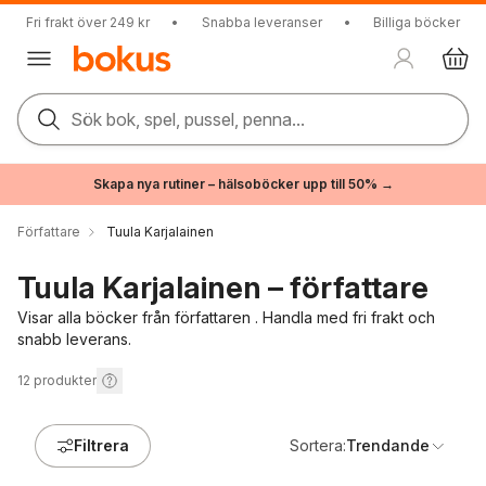
Fri frakt över 249 kr
•
Snabba leveranser
•
Billiga böcker
Sök bok, spel, pussel, penna...
Skapa nya rutiner – hälsoböcker upp till 50% →
Författare
Tuula Karjalainen
Tuula Karjalainen – författare
Visar alla böcker från författaren . Handla med fri frakt och
snabb leverans.
12
produkter
Filtrera
Sortera:
Trendande