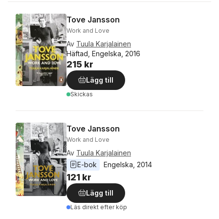
Tove Jansson
Work and Love
Av
Tuula Karjalainen
Häftad, Engelska, 2016
215 kr
Lägg till
Skickas
Tove Jansson
Work and Love
Av
Tuula Karjalainen
E-bok
Engelska
, 
2014
121 kr
Lägg till
Läs direkt efter köp