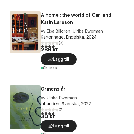
A home : the world of Carl and
Karin Larsson
Av
Elsa Billgren
,
Ulrika Ewerman
Kartonnage, Engelska, 2024
(
3
)
4,0
utav 5 stjärnor. Totalt antal röster:
289 kr
Lägg till
Skickas
Ormens år
Av
Ulrika Ewerman
Inbunden, Svenska, 2022
(
7
)
4,1
utav 5 stjärnor. Totalt antal röster:
30 kr
Lägg till