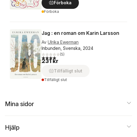
Förboka
Förboka
Jag : en roman om Karin Larsson
Av
Ulrika Ewerman
Inbunden, Svenska, 2024
(
5
)
4,0
utav 5 stjärnor. Totalt antal röster:
231 kr
Tillfälligt slut
Tillfälligt slut
Mina sidor
Hjälp