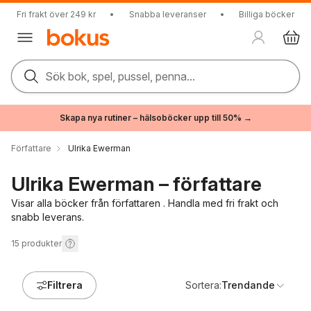
Fri frakt över 249 kr
•
Snabba leveranser
•
Billiga böcker
Sök bok, spel, pussel, penna...
Skapa nya rutiner – hälsoböcker upp till 50% →
Författare
Ulrika Ewerman
Ulrika Ewerman – författare
Visar alla böcker från författaren . Handla med fri frakt och
snabb leverans.
15
produkter
Filtrera
Sortera:
Trendande