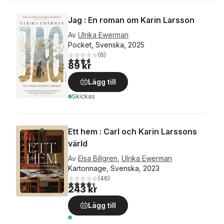
Jag : En roman om Karin Larsson
Av
Ulrika Ewerman
Pocket, Svenska, 2025
(
6
)
3,7
utav 5 stjärnor. Totalt antal röster:
89 kr
Lägg till
Skickas
Ett hem : Carl och Karin Larssons
värld
Av
Elsa Billgren
,
Ulrika Ewerman
Kartonnage, Svenska, 2023
(
46
)
4,4
utav 5 stjärnor. Totalt antal röster:
243 kr
Lägg till