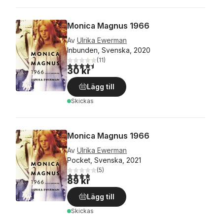
Monica Magnus 1966
Av
Ulrika Ewerman
Inbunden, Svenska, 2020
(
11
)
4,5
utav 5 stjärnor. Totalt antal röster:
30 kr
Lägg till
Skickas
Monica Magnus 1966
Av
Ulrika Ewerman
Pocket, Svenska, 2021
(
5
)
3,8
utav 5 stjärnor. Totalt antal röster:
89 kr
Lägg till
Skickas