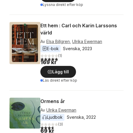
Lyssna direkt efter köp
Ett hem : Carl och Karin Larssons
värld
Av
Elsa Billgren
,
Ulrika Ewerman
E-bok
Svenska
, 
2023
(
1
)
5,0
utav 5 stjärnor. Totalt antal röster:
169 kr
Lägg till
Läs direkt efter köp
Ormens år
Av
Ulrika Ewerman
Ljudbok
Svenska
, 
2022
(
3
)
3,7
utav 5 stjärnor. Totalt antal röster:
69 kr