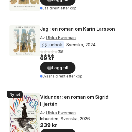
Läs direkt efter köp
Jag : en roman om Karin Larsson
Av
Ulrika Ewerman
Ljudbok
Svenska
, 
2024
(
58
)
4,1
utav 5 stjärnor. Totalt antal röster:
69 kr
Lägg till
Lyssna direkt efter köp
Nyhet
Vidunder: en roman om Sigrid
Hjertén
Av
Ulrika Ewerman
Inbunden, Svenska, 2026
239 kr