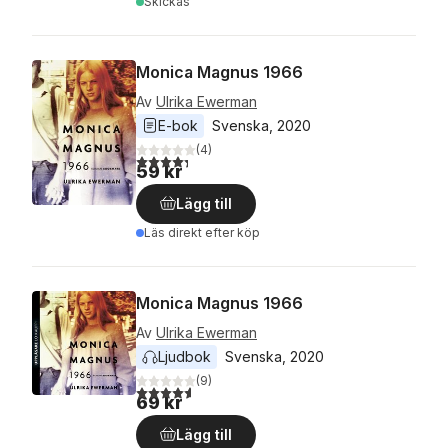
Skickas
Monica Magnus 1966
Av
Ulrika Ewerman
E-bok
Svenska
, 
2020
(
4
)
4,3
utav 5 stjärnor. Totalt antal röster:
59 kr
Lägg till
Läs direkt efter köp
Monica Magnus 1966
Av
Ulrika Ewerman
Ljudbok
Svenska
, 
2020
(
9
)
4,6
utav 5 stjärnor. Totalt antal röster:
69 kr
Lägg till