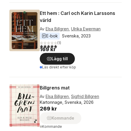
Ett hem : Carl och Karin Larssons
värld
Av
Elsa Billgren
,
Ulrika Ewerman
E-bok
Svenska
, 
2023
(
1
)
5,0
utav 5 stjärnor. Totalt antal röster:
169 kr
Lägg till
Läs direkt efter köp
Billgrens mat
Av
Elsa Billgren
,
Sigfrid Billgren
Kartonnage, Svenska, 2026
269 kr
Kommande
Kommande