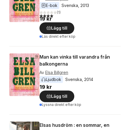
E-bok
Svenska
, 
2013
(
1
)
4,0
utav 5 stjärnor. Totalt antal röster:
19 kr
Lägg till
Läs direkt efter köp
Man kan vinka till varandra från
balkongerna
Av
Elsa Billgren
Ljudbok
Svenska
, 
2014
19 kr
Lägg till
Lyssna direkt efter köp
Elsas husdröm : en sommar, en