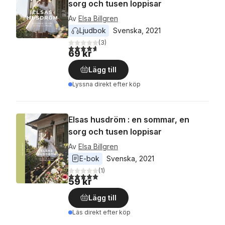
sorg och tusen loppisar
Av
Elsa Billgren
Ljudbok
Svenska
, 
2021
(
3
)
4,7
utav 5 stjärnor. Totalt antal röster:
69 kr
Lägg till
Lyssna direkt efter köp
Elsas husdröm : en sommar, en
sorg och tusen loppisar
Av
Elsa Billgren
E-bok
Svenska
, 
2021
(
1
)
5,0
utav 5 stjärnor. Totalt antal röster:
59 kr
Lägg till
Läs direkt efter köp