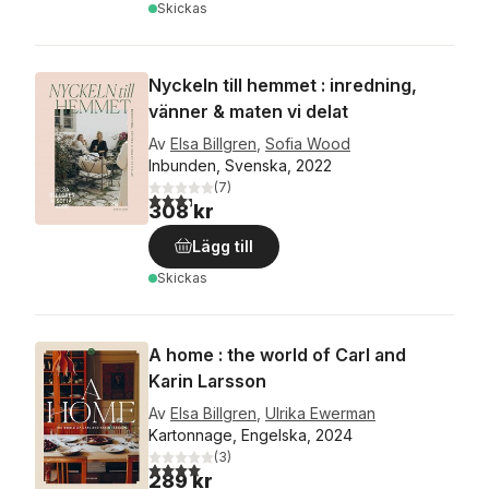
Skickas
Nyckeln till hemmet : inredning,
vänner & maten vi delat
Av
Elsa Billgren
,
Sofia Wood
Inbunden, Svenska, 2022
(
7
)
3,3
utav 5 stjärnor. Totalt antal röster:
308 kr
Lägg till
Skickas
A home : the world of Carl and
Karin Larsson
Av
Elsa Billgren
,
Ulrika Ewerman
Kartonnage, Engelska, 2024
(
3
)
4,0
utav 5 stjärnor. Totalt antal röster:
289 kr