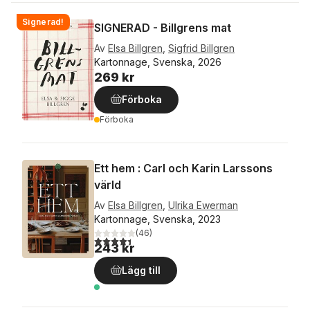
Signerad!
SIGNERAD - Billgrens mat
Av
Elsa Billgren
,
Sigfrid Billgren
Kartonnage, Svenska, 2026
269 kr
Förboka
Förboka
Ett hem : Carl och Karin Larssons
värld
Av
Elsa Billgren
,
Ulrika Ewerman
Kartonnage, Svenska, 2023
(
46
)
4,4
utav 5 stjärnor. Totalt antal röster:
243 kr
Lägg till