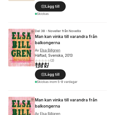
Lägg till
Skickas
Del 38 - Noveller från Novellix
Man kan vinka till varandra från
balkongerna
Av
Elsa Billgren
Häftad, Svenska, 2013
(
2
)
4,5
utav 5 stjärnor. Totalt antal röster:
138 kr
Lägg till
Skickas
inom 5-8 vardagar
Man kan vinka till varandra från
balkongerna
Av
Elsa Billgren