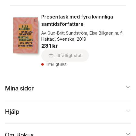
Presentask med fyra kvinnliga
samtidsförfattare
Av
Gun-Britt Sundström
,
Elsa Billgren
m. fl.
Häftad, Svenska, 2019
231 kr
Tillfälligt slut
Tillfälligt slut
Mina sidor
Hjälp
Om Bokus