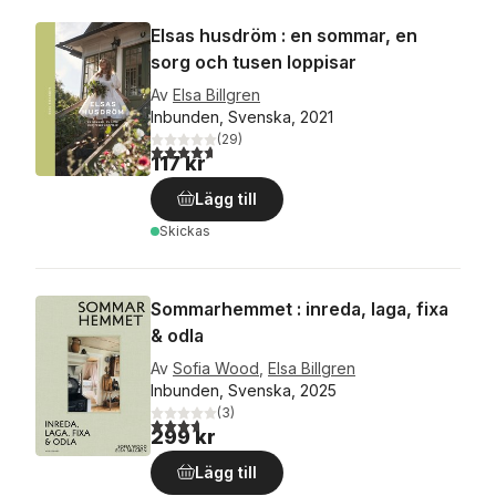
Elsas husdröm : en sommar, en
sorg och tusen loppisar
Av
Elsa Billgren
Inbunden, Svenska, 2021
(
29
)
4,7
utav 5 stjärnor. Totalt antal röster:
117 kr
Lägg till
Skickas
Sommarhemmet : inreda, laga, fixa
& odla
Av
Sofia Wood
,
Elsa Billgren
Inbunden, Svenska, 2025
(
3
)
3,7
utav 5 stjärnor. Totalt antal röster:
299 kr
Lägg till