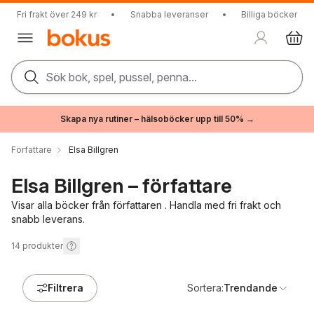
Fri frakt över 249 kr
•
Snabba leveranser
•
Billiga böcker
Sök bok, spel, pussel, penna...
Skapa nya rutiner – hälsoböcker upp till 50% →
Författare
Elsa Billgren
Elsa Billgren – författare
Visar alla böcker från författaren . Handla med fri frakt och
snabb leverans.
14
produkter
Filtrera
Sortera:
Trendande