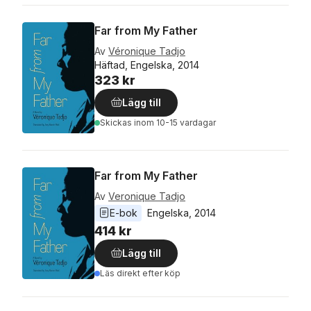
Far from My Father
Av
Véronique Tadjo
Häftad, Engelska, 2014
323 kr
Lägg till
Skickas
inom 10-15 vardagar
Far from My Father
Av
Veronique Tadjo
E-bok
Engelska
, 
2014
414 kr
Lägg till
Läs direkt efter köp