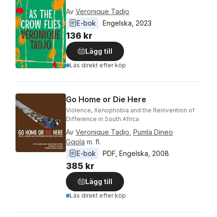
Av
Veronique Tadjo
E-bok
Engelska
, 
2023
136 kr
Lägg till
Läs direkt efter köp
Go Home or Die Here
Violence, Xenophobia and the Reinvention of
Difference in South Africa
Av
Veronique Tadjo
,
Pumla Dineo
Gqola
m. fl.
E-bok
PDF
, 
Engelska
, 
2008
385 kr
Lägg till
Läs direkt efter köp