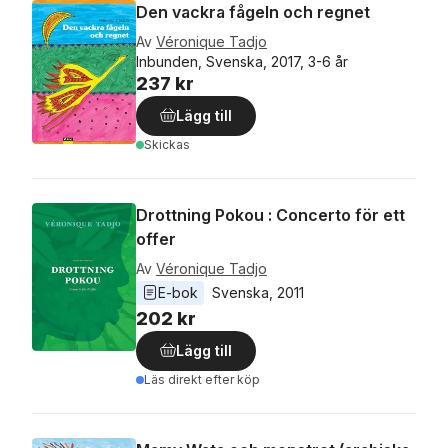
Den vackra fågeln och regnet
Av
Véronique Tadjo
Inbunden, Svenska, 2017, 3-6 år
237 kr
Lägg till
Skickas
Drottning Pokou : Concerto för ett
offer
Av
Véronique Tadjo
E-bok
Svenska
, 
2011
202 kr
Lägg till
Läs direkt efter köp