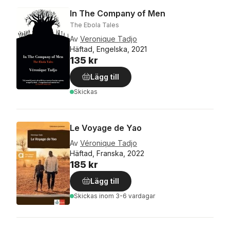
In The Company of Men
The Ebola Tales
Av
Veronique Tadjo
Häftad, Engelska, 2021
135 kr
Lägg till
Skickas
Le Voyage de Yao
Av
Véronique Tadjo
Häftad, Franska, 2022
185 kr
Lägg till
Skickas
inom 3-6 vardagar