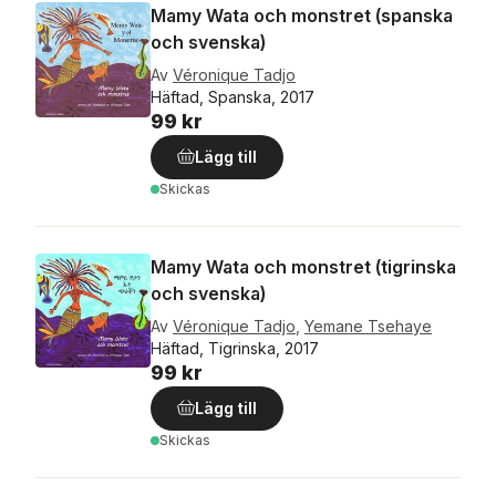
Mamy Wata och monstret (spanska
och svenska)
Av
Véronique Tadjo
Häftad, Spanska, 2017
99 kr
Lägg till
Skickas
Mamy Wata och monstret (tigrinska
och svenska)
Av
Véronique Tadjo
,
Yemane Tsehaye
Häftad, Tigrinska, 2017
99 kr
Lägg till
Skickas