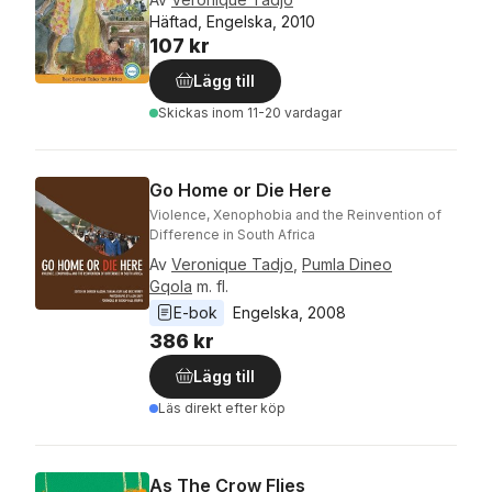
Häftad, Engelska, 2010
107 kr
Lägg till
Skickas
inom 11-20 vardagar
Go Home or Die Here
Violence, Xenophobia and the Reinvention of
Difference in South Africa
Av
Veronique Tadjo
,
Pumla Dineo
Gqola
m. fl.
E-bok
Engelska
, 
2008
386 kr
Lägg till
Läs direkt efter köp
As The Crow Flies