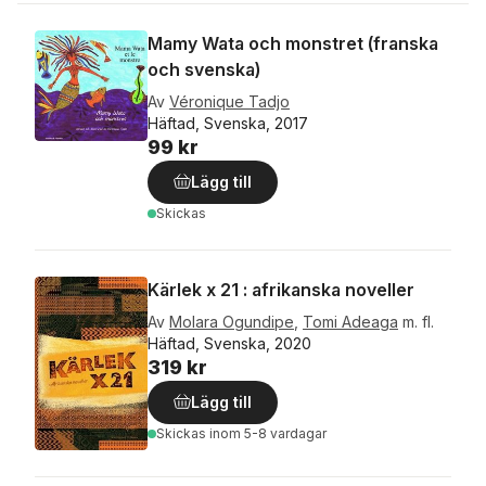
Mamy Wata och monstret (franska
och svenska)
Av
Véronique Tadjo
Häftad, Svenska, 2017
99 kr
Lägg till
Skickas
Kärlek x 21 : afrikanska noveller
Av
Molara Ogundipe
,
Tomi Adeaga
m. fl.
Häftad, Svenska, 2020
319 kr
Lägg till
Skickas
inom 5-8 vardagar