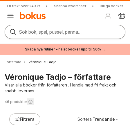
Fri frakt över 249 kr
•
Snabba leveranser
•
Billiga böcker
Sök bok, spel, pussel, penna...
Skapa nya rutiner – hälsoböcker upp till 50% →
Författare
Véronique Tadjo
Véronique Tadjo – författare
Visar alla böcker från författaren . Handla med fri frakt och
snabb leverans.
46
produkter
Filtrera
Sortera:
Trendande