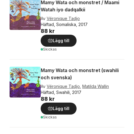
Mamy Wata och monstret / Maami
Watah iyo dadqalkii
Av
Véronique Tadjo
Häftad, Somaliska, 2017
88 kr
Lägg till
Skickas
Mamy Wata och monstret (swahili
och svenska)
Av
Véronique Tadjo
,
Matilda Wallin
Häftad, Swahili, 2017
88 kr
Lägg till
Skickas