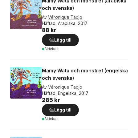
Mamy Wata och monstret (arabiska
och svenska)
Av
Véronique Tadjo
Häftad, Arabiska, 2017
88 kr
Lägg till
Skickas
Mamy Wata och monstret (engelska
och svenska)
Av
Véronique Tadjo
Häftad, Engelska, 2017
285 kr
Lägg till
Skickas