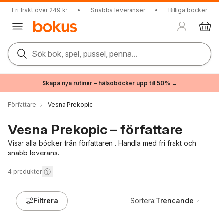
Fri frakt över 249 kr
•
Snabba leveranser
•
Billiga böcker
Sök bok, spel, pussel, penna...
Skapa nya rutiner – hälsoböcker upp till 50% →
Författare
Vesna Prekopic
Vesna Prekopic – författare
Visar alla böcker från författaren . Handla med fri frakt och
snabb leverans.
4
produkter
Filtrera
Sortera:
Trendande