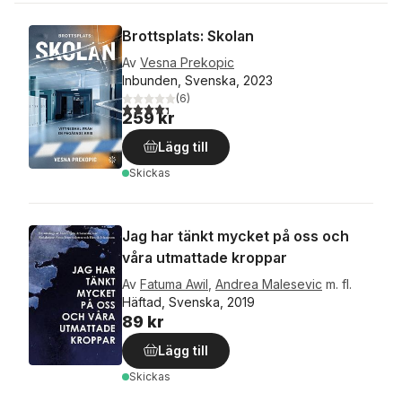
Brottsplats: Skolan
Av
Vesna Prekopic
Inbunden, Svenska, 2023
(
6
)
4,3
utav 5 stjärnor. Totalt antal röster:
259 kr
Lägg till
Skickas
Jag har tänkt mycket på oss och
våra utmattade kroppar
Av
Fatuma Awil
,
Andrea Malesevic
m. fl.
Häftad, Svenska, 2019
89 kr
Lägg till
Skickas