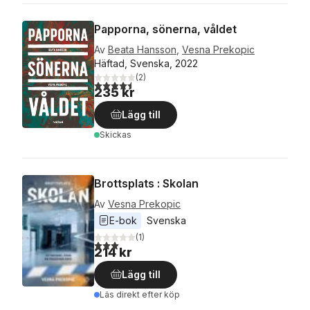
Papporna, sönerna, våldet
Av
Beata Hansson
,
Vesna Prekopic
Häftad, Svenska, 2022
(
2
)
4,5
utav 5 stjärnor. Totalt antal röster:
235 kr
Lägg till
Skickas
Brottsplats : Skolan
Av
Vesna Prekopic
E-bok
Svenska
(
1
)
3,0
utav 5 stjärnor. Totalt antal röster:
214 kr
Lägg till
Läs direkt efter köp