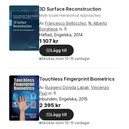
3D Surface Reconstruction
Multi-Scale Hierarchical Approaches
Av
Francesco Bellocchio
,
N. Alberto
Borghese
m. fl.
Häftad, Engelska, 2014
1 107 kr
Lägg till
Skickas
inom 10-15 vardagar
Touchless Fingerprint Biometrics
Av
Ruggero Donida Labati
,
Vincenzo
Piuri
m. fl.
Inbunden, Engelska, 2015
2 395 kr
Lägg till
Skickas
inom 10-15 vardagar