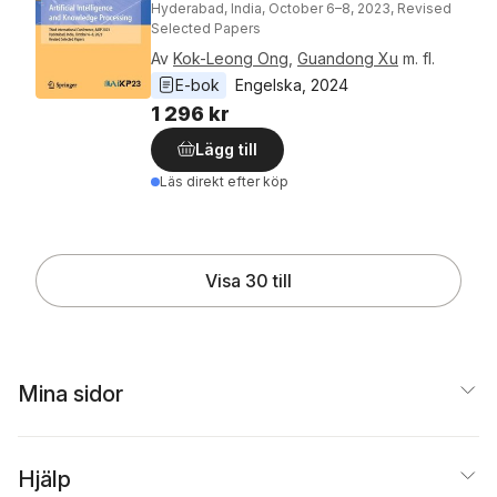
Hyderabad, India, October 6–8, 2023, Revised
Selected Papers
Av
Kok-Leong Ong
,
Guandong Xu
m. fl.
E-bok
Engelska
, 
2024
1 296 kr
Lägg till
Läs direkt efter köp
Visa 30 till
Mina sidor
Hjälp