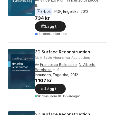
Av
Vincenzo Piuri
,
Vincenzo Di Lecce
m.
fl.
E-bok
PDF
, 
Engelska
, 
2012
734 kr
Lägg till
Läs direkt efter köp
3D Surface Reconstruction
Multi-Scale Hierarchical Approaches
Av
Francesco Bellocchio
,
N. Alberto
Borghese
m. fl.
Inbunden, Engelska, 2012
1 107 kr
Lägg till
Skickas
inom 10-15 vardagar
3D Surface Reconstruction