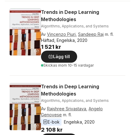
Trends in Deep Learning
Methodologies
Algorithms, Applications, and Systems
Av
Vincenzo Piuri
,
Sandeep Raj
m. fl.
Häftad, Engelska, 2020
1 521 kr
Lägg till
Skickas
inom 10-15 vardagar
Trends in Deep Learning
Methodologies
Algorithms, Applications, and Systems
Av
Rajshree Srivastava
,
Angelo
Genovese
m. fl.
E-bok
Engelska
, 
2020
2 108 kr