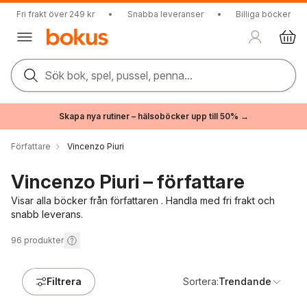
Fri frakt över 249 kr
•
Snabba leveranser
•
Billiga böcker
Sök bok, spel, pussel, penna...
Skapa nya rutiner – hälsoböcker upp till 50% →
Författare
Vincenzo Piuri
Vincenzo Piuri – författare
Visar alla böcker från författaren . Handla med fri frakt och
snabb leverans.
96
produkter
Filtrera
Sortera:
Trendande