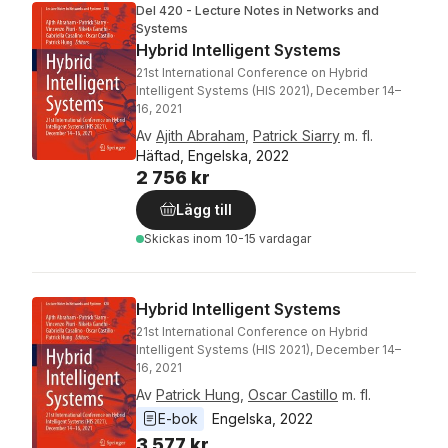
Del 420 - Lecture Notes in Networks and
Systems
Hybrid Intelligent Systems
21st International Conference on Hybrid
Intelligent Systems (HIS 2021), December 14–
16, 2021
Av
Ajith Abraham
,
Patrick Siarry
m. fl.
Häftad, Engelska, 2022
2 756 kr
Lägg till
Skickas
inom 10-15 vardagar
Hybrid Intelligent Systems
21st International Conference on Hybrid
Intelligent Systems (HIS 2021), December 14–
16, 2021
Av
Patrick Hung
,
Oscar Castillo
m. fl.
E-bok
Engelska
, 
2022
3 577 kr