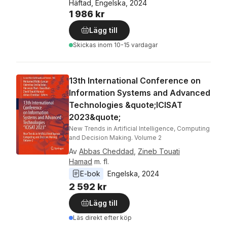
Häftad, Engelska, 2024
1 986 kr
Lägg till
Skickas
inom 10-15 vardagar
13th International Conference on
Information Systems and Advanced
Technologies &quote;ICISAT
2023&quote;
New Trends in Artificial Intelligence, Computing
and Decision Making. Volume 2
Av
Abbas Cheddad
,
Zineb Touati
Hamad
m. fl.
E-bok
Engelska
, 
2024
2 592 kr
Lägg till
Läs direkt efter köp