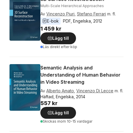
Multi-Scale Hierarchical Approaches
Av
Vincenzo Piuri
,
Stefano Ferrari
m. fl.
E-bok
PDF
, 
Engelska
, 
2012
1 459 kr
Lägg till
Läs direkt efter köp
Semantic Analysis and
Understanding of Human Behavior
in Video Streaming
Av
Alberto Amato
,
Vincenzo Di Lecce
m. fl.
Häftad, Engelska, 2014
557 kr
Lägg till
Skickas
inom 10-15 vardagar