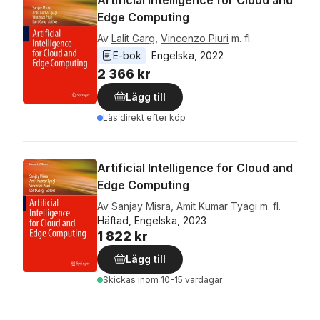
Artificial Intelligence for Cloud and
Edge Computing
Av
Lalit Garg
,
Vincenzo Piuri
m. fl.
E-bok
Engelska
, 
2022
2 366 kr
Lägg till
Läs direkt efter köp
Artificial Intelligence for Cloud and
Edge Computing
Av
Sanjay Misra
,
Amit Kumar Tyagi
m. fl.
Häftad, Engelska, 2023
1 822 kr
Lägg till
Skickas
inom 10-15 vardagar