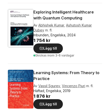
Exploring Intelligent Healthcare
with Quantum Computing
Av
Abhishek Kumar
,
Ashutosh Kumar
Dubey
m. fl.
Inbunden, Engelska, 2024
1 754 kr
Lägg till
Skickas
inom 3-6 vardagar
Learning Systems: From Theory to
Practice
Av
Vassil Sgurev
,
Vincenzo Piuri
m. fl.
Häftad, Engelska, 2019
1 876 kr
Lägg till