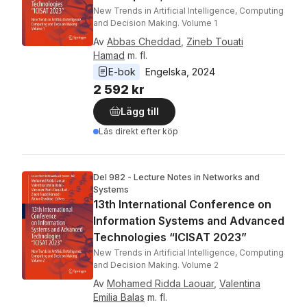
New Trends in Artificial Intelligence, Computing
and Decision Making. Volume 1
Av
Abbas Cheddad
,
Zineb Touati
Hamad
m. fl.
E-bok
Engelska
, 
2024
2 592 kr
Lägg till
Läs direkt efter köp
Del 982 - Lecture Notes in Networks and
Systems
13th International Conference on
Information Systems and Advanced
Technologies “ICISAT 2023”
New Trends in Artificial Intelligence, Computing
and Decision Making. Volume 2
Av
Mohamed Ridda Laouar
,
Valentina
Emilia Balas
m. fl.