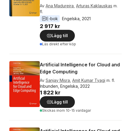
Av
Ana Madureira
,
Arturas Kaklauskas
m.
fl.
E-bok
Engelska
, 
2021
2 917 kr
Lägg till
Läs direkt efter köp
Artificial Intelligence for Cloud and
Edge Computing
Av
Sanjay Misra
,
Amit Kumar Tyagi
m. fl.
Inbunden, Engelska, 2022
1 822 kr
Lägg till
Skickas
inom 10-15 vardagar