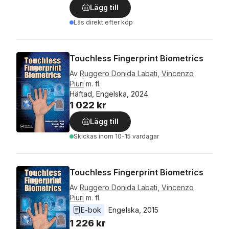
Lägg till
Läs direkt efter köp
Touchless Fingerprint Biometrics
Av
Ruggero Donida Labati
,
Vincenzo
Piuri
m. fl.
Häftad, Engelska, 2024
1 022 kr
Lägg till
Skickas
inom 10-15 vardagar
Touchless Fingerprint Biometrics
Av
Ruggero Donida Labati
,
Vincenzo
Piuri
m. fl.
E-bok
Engelska
, 
2015
1 226 kr