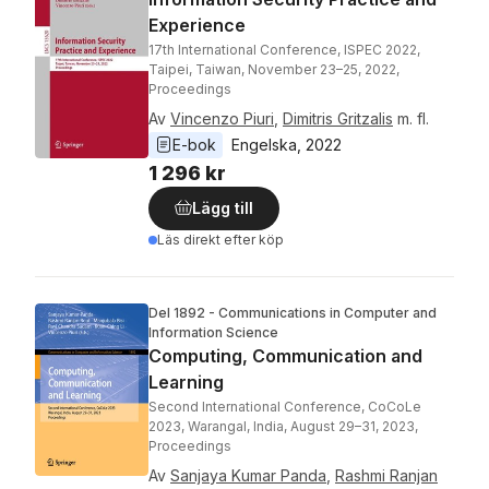
Experience
17th International Conference, ISPEC 2022,
Taipei, Taiwan, November 23–25, 2022,
Proceedings
Av
Vincenzo Piuri
,
Dimitris Gritzalis
m. fl.
E-bok
Engelska
, 
2022
1 296 kr
Lägg till
Läs direkt efter köp
Del 1892 - Communications in Computer and
Information Science
Computing, Communication and
Learning
Second International Conference, CoCoLe
2023, Warangal, India, August 29–31, 2023,
Proceedings
Av
Sanjaya Kumar Panda
,
Rashmi Ranjan