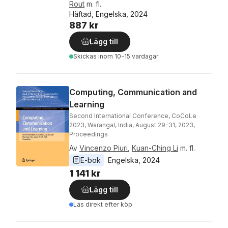
Rout
m. fl.
Häftad, Engelska, 2024
887 kr
Lägg till
Skickas
inom 10-15 vardagar
Computing, Communication and
Learning
Second International Conference, CoCoLe
2023, Warangal, India, August 29–31, 2023,
Proceedings
Av
Vincenzo Piuri
,
Kuan-Ching Li
m. fl.
E-bok
Engelska
, 
2024
1 141 kr
Lägg till
Läs direkt efter köp