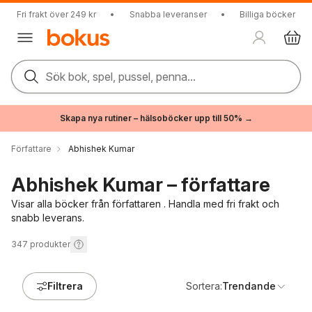
Fri frakt över 249 kr
•
Snabba leveranser
•
Billiga böcker
Sök bok, spel, pussel, penna...
Skapa nya rutiner – hälsoböcker upp till 50% →
Författare
Abhishek Kumar
Abhishek Kumar – författare
Visar alla böcker från författaren . Handla med fri frakt och
snabb leverans.
347
produkter
Filtrera
Sortera:
Trendande