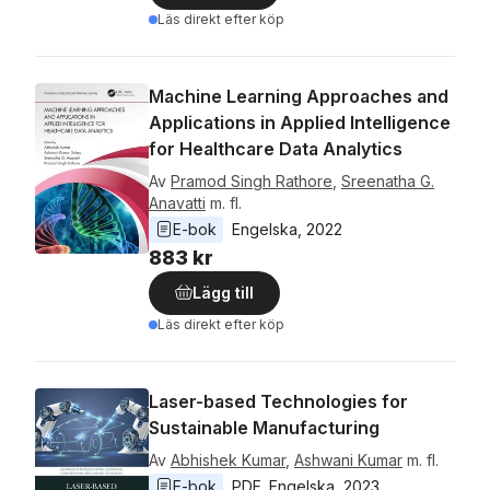
Läs direkt efter köp
Machine Learning Approaches and
Applications in Applied Intelligence
for Healthcare Data Analytics
Av
Pramod Singh Rathore
,
Sreenatha G.
Anavatti
m. fl.
E-bok
Engelska
, 
2022
883 kr
Lägg till
Läs direkt efter köp
Laser-based Technologies for
Sustainable Manufacturing
Av
Abhishek Kumar
,
Ashwani Kumar
m. fl.
E-bok
PDF
, 
Engelska
, 
2023