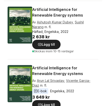
Artificial Intelligence for
Renewable Energy systems
Av
Ashutosh Kumar Dubey
,
Sushil
Narang
m. fl.
Häftad, Engelska, 2022
2 638 kr
Lägg till
Skickas
inom 10-15 vardagar
Artificial Intelligence for
Renewable Energy systems
Av
Arun Lal Srivastav
,
Vicente Garcia-
Diaz
m. fl.
E-bok
Engelska
, 
2022
3 649 kr
Lägg till