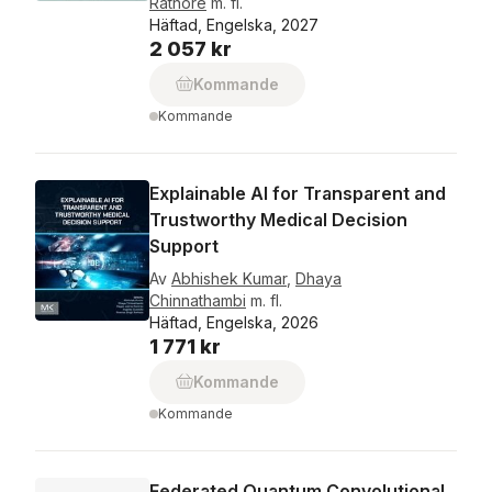
Rathore
m. fl.
Häftad, Engelska, 2027
2 057 kr
Kommande
Kommande
Explainable AI for Transparent and
Trustworthy Medical Decision
Support
Av
Abhishek Kumar
,
Dhaya
Chinnathambi
m. fl.
Häftad, Engelska, 2026
1 771 kr
Kommande
Kommande
Federated Quantum Convolutional