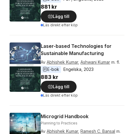
881 kr
Lägg till
Läs direkt efter köp
Laser-based Technologies for
Sustainable Manufacturing
Av
Abhishek Kumar
,
Ashwani Kumar
m. fl.
E-bok
Engelska
, 
2023
883 kr
Lägg till
Läs direkt efter köp
Microgrid Handbook
Planning to Practices
Av
Abhishek Kumar
,
Ramesh C. Bansal
m.