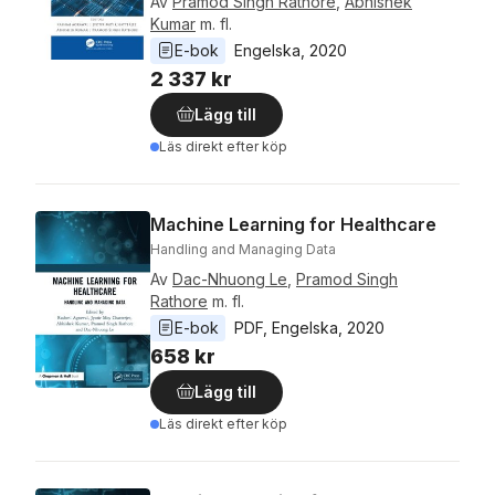
Av
Pramod Singh Rathore
,
Abhishek
Kumar
m. fl.
E-bok
Engelska
, 
2020
2 337 kr
Lägg till
Läs direkt efter köp
Machine Learning for Healthcare
Handling and Managing Data
Av
Dac-Nhuong Le
,
Pramod Singh
Rathore
m. fl.
E-bok
PDF
, 
Engelska
, 
2020
658 kr
Lägg till
Läs direkt efter köp