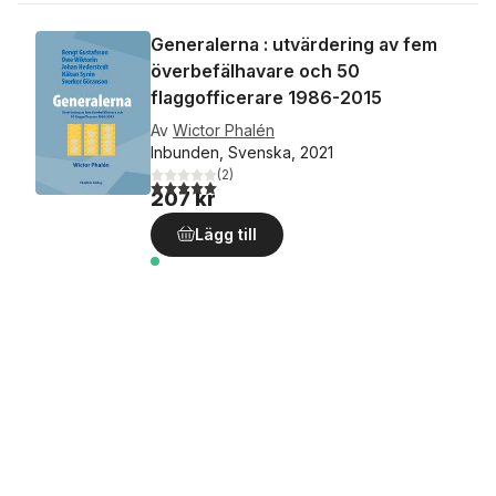
Generalerna : utvärdering av fem
överbefälhavare och 50
flaggofficerare 1986-2015
Av
Wictor Phalén
Inbunden, Svenska, 2021
(
2
)
5,0
utav 5 stjärnor. Totalt antal röster:
207 kr
Lägg till