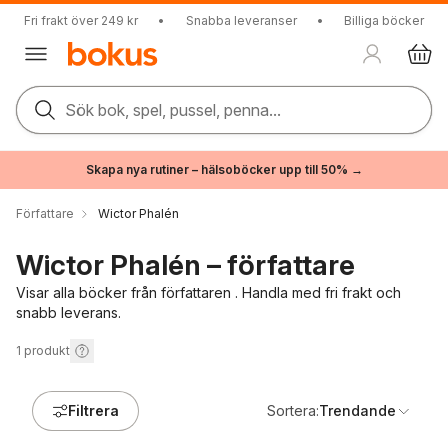
Fri frakt över 249 kr
•
Snabba leveranser
•
Billiga böcker
Sök bok, spel, pussel, penna...
Skapa nya rutiner – hälsoböcker upp till 50% →
Författare
Wictor Phalén
Wictor Phalén – författare
Visar alla böcker från författaren . Handla med fri frakt och
snabb leverans.
1
produkt
Filtrera
Sortera:
Trendande