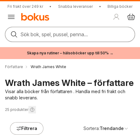
Fri frakt över 249 kr
•
Snabba leveranser
•
Billiga böcker
Sök bok, spel, pussel, penna...
Skapa nya rutiner – hälsoböcker upp till 50% →
Författare
Wrath James White
Wrath James White – författare
Visar alla böcker från författaren . Handla med fri frakt och
snabb leverans.
25
produkter
Filtrera
Sortera:
Trendande