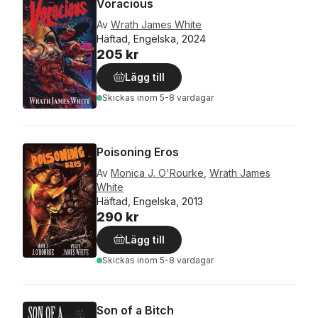
Voracious
Av
Wrath James White
Häftad, Engelska, 2024
205 kr
Lägg till
Skickas
inom 5-8 vardagar
Poisoning Eros
Av
Monica J. O'Rourke
,
Wrath James
White
Häftad, Engelska, 2013
290 kr
Lägg till
Skickas
inom 5-8 vardagar
Son of a Bitch