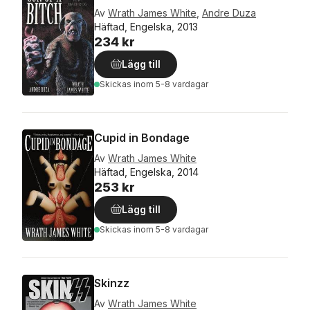
Av
Wrath James White
,
Andre Duza
Häftad, Engelska, 2013
234 kr
Lägg till
Skickas
inom 5-8 vardagar
Cupid in Bondage
Av
Wrath James White
Häftad, Engelska, 2014
253 kr
Lägg till
Skickas
inom 5-8 vardagar
Skinzz
Av
Wrath James White