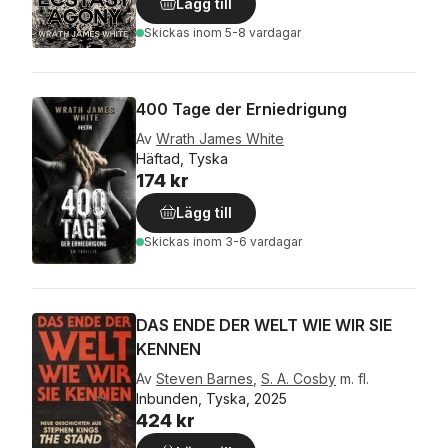
Lägg till
Skickas
inom 5-8 vardagar
400 Tage der Erniedrigung
Av
Wrath James White
Häftad, Tyska
174 kr
Lägg till
Skickas
inom 3-6 vardagar
DAS ENDE DER WELT WIE WIR SIE
KENNEN
Av
Steven Barnes
,
S. A. Cosby
m. fl.
Inbunden, Tyska, 2025
424 kr