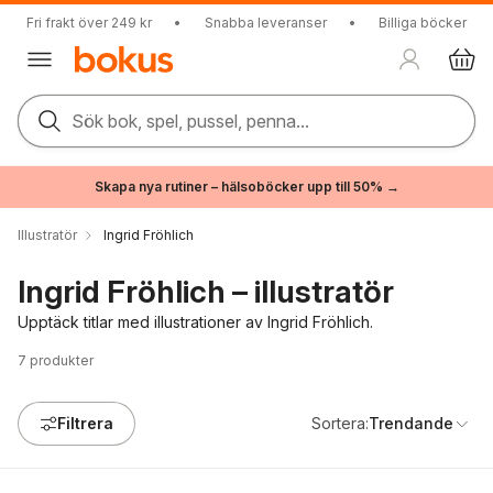
Fri frakt över 249 kr
•
Snabba leveranser
•
Billiga böcker
Sök bok, spel, pussel, penna...
Skapa nya rutiner – hälsoböcker upp till 50% →
Illustratör
Ingrid Fröhlich
Ingrid Fröhlich – illustratör
Upptäck titlar med illustrationer av Ingrid Fröhlich.
7
produkter
Filtrera
Sortera:
Trendande