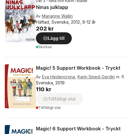
Del 3 - Nina och Karin i stallet
Ninas julklapp
Av
Marianne Wallin
Häftad, Svenska, 2012, 9-12 år
202 kr
Lägg till
Skickas
Magic! 5 Support Workbook - Tryckt
Av
Eva Hedencrona
,
Karin Smed-Gerdin
m. fl.
Svenska, 2019
110 kr
Tillfälligt slut
Tillfälligt slut
Magic! 6 Support Workbook - Tryckt