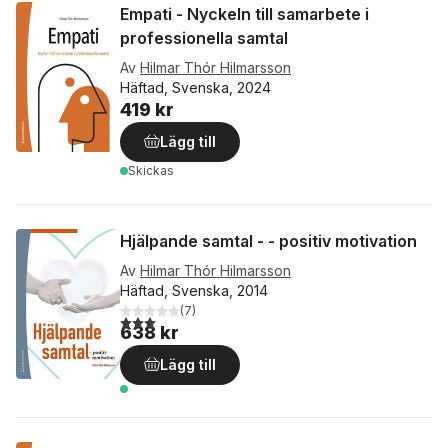
Empati - Nyckeln till samarbete i
professionella samtal
Av
Hilmar Thór Hilmarsson
Häftad, Svenska, 2024
419 kr
Lägg till
Skickas
Hjälpande samtal - - positiv motivation
Av
Hilmar Thór Hilmarsson
Häftad, Svenska, 2014
(
7
)
3,0
utav 5 stjärnor. Totalt antal röster:
638 kr
Lägg till