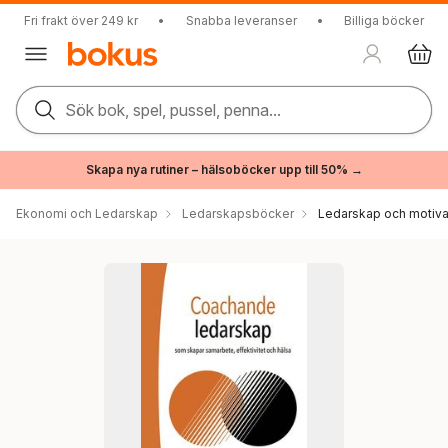
Fri frakt över 249 kr
•
Snabba leveranser
•
Billiga böcker
Sök bok, spel, pussel, penna...
Skapa nya rutiner – hälsoböcker upp till 50% →
Ekonomi och Ledarskap
Ledarskapsböcker
Ledarskap och motiva