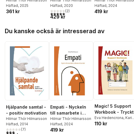
professionell
Hilmar Thór Hilmarsson
kommunikation
Hilmar Thór Hilmarsson
professionella
Hilmar Thór Hilmarsso
Häftad
, 2025
Häftad
, 2020
Häftad
, 2024
kommunikation
genom empati
samtal
361 kr
419 kr
(
2
)
5,0
utav 5 stjärnor. Totalt antal röster:
429 kr
Hoppa över listan
Du kanske också är intresserad av
Magic! 5 Support
Hjälpande samtal -
Empati - Nyckeln
Workbook - Tryckt
- positiv motivation
till samarbete i
Eva Hedencrona
,
Karin
Hilmar Thór Hilmarsson
professionella
Hilmar Thór Hilmarsson
110 kr
Smed-Gerdin
,
Peter
Häftad
, 2014
Häftad
, 2024
samtal
Watcyn-Jones
,
Peter
419 kr
(
7
)
3,0
utav 5 stjärnor. Totalt antal röster:
Gröndal