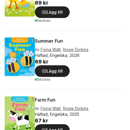
69 kr
Lägg till
Skickas
Summer Fun
Av
Fiona Watt
,
Rosie Dickins
Häftad, Engelska, 2026
69 kr
Lägg till
Skickas
Farm Fun
Av
Fiona Watt
,
Rosie Dickins
Häftad, Engelska, 2025
67 kr
Lägg till