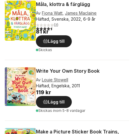
Måla, klottra & färglägg
Av
Fiona Watt
,
James Maclaine
Häftad, Svenska, 2022, 6-9 år
(
2
)
4,5
utav 5 stjärnor. Totalt antal röster:
81 kr
Lägg till
Skickas
Write Your Own Story Book
Av
Louie Stowell
Häftad, Engelska, 2011
119 kr
Lägg till
Skickas
inom 5-8 vardagar
Make a Picture Sticker Book Trains,