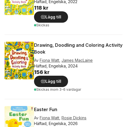
Häftad, Engelska, 2022
118 kr
Lägg till
Skickas
Drawing, Doodling and Coloring Activity
Book
Av
Fiona Watt
,
James MacLaine
Häftad, Engelska, 2024
156 kr
Lägg till
Skickas
inom 3-6 vardagar
Easter Fun
Av
Fiona Watt
,
Rosie Dickins
Häftad, Engelska, 2026