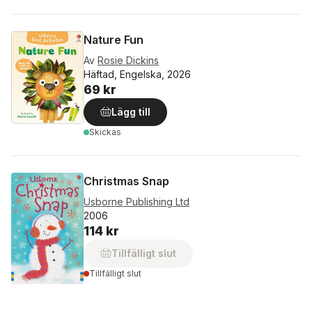
Nature Fun
Av
Rosie Dickins
Häftad, Engelska, 2026
69 kr
Lägg till
Skickas
Christmas Snap
Usborne Publishing Ltd
2006
114 kr
Tillfälligt slut
Tillfälligt slut