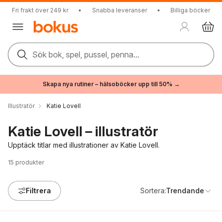
Fri frakt över 249 kr
•
Snabba leveranser
•
Billiga böcker
Sök bok, spel, pussel, penna...
Skapa nya rutiner – hälsoböcker upp till 50% →
Illustratör
Katie Lovell
Katie Lovell – illustratör
Upptäck titlar med illustrationer av Katie Lovell.
15
produkter
Filtrera
Sortera:
Trendande