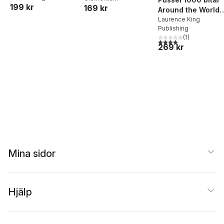
199 kr
169 kr
Collection
Around the World 
50 Plants
Laurence King
Publishing
(
1
)
4,0
utav 5 stjärnor. Tota
269 kr
Mina sidor
Hjälp