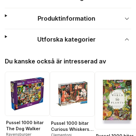
Produktinformation
Utforska kategorier
Hoppa över listan
Du kanske också är intresserad av
Pussel 1000 bitar
Pussel 1000 bitar
The Dog Walker
Curious Whiskers -
Ravensburger
High Quality
Clementoni
Pussel 1000 bitar