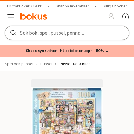
Fri frakt över 249 kr
•
Snabba leveranser
•
Billiga böcker
Sök bok, spel, pussel, penna...
Skapa nya rutiner – hälsoböcker upp till 50% →
Spel och pussel
Pussel
Pussel 1000 bitar