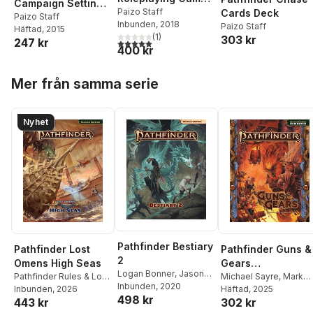
Campaign Setting:
Alien Archive 2
Paizo Staff
Cards Deck
Giantslayer Poster
Paizo Staff
Inbunden
, 2018
Paizo Staff
Häftad
, 2015
Map Folio
(
1
)
303 kr
247 kr
5,0
utav 5 stjärnor. Totalt antal röster:
400 kr
Hoppa över listan
Mer från samma serie
Nyhet
Pathfinder Bestiary
Pathfinder Lost
Pathfinder Guns &
2
Omens High Seas
Gears
Logan Bonner
,
Jason
Pathfinder Rules & Lore
(Remastered)
Michael Sayre
,
Mark
Bulmahn
Inbunden
,
, 2020
Stephen
Team
Inbunden
, 2026
Seifter
Häftad
, 2025
498 kr
Radney-MacFarland
,
443 kr
302 kr
Mark Seifter