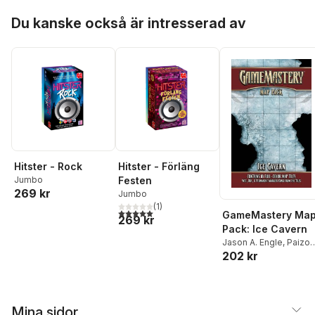
Hoppa över listan
Du kanske också är intresserad av
Hitster - Rock
Hitster - Förläng
Jumbo
Festen
269 kr
Jumbo
(
1
)
5,0
utav 5 stjärnor. Totalt antal röster:
GameMastery Ma
269 kr
Pack: Ice Cavern
Jason A. Engle
,
Paizo
202 kr
Staff
Mina sidor