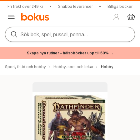
Fri frakt över 249 kr
•
Snabba leveranser
•
Billiga böcker
Sök bok, spel, pussel, penna...
Skapa nya rutiner – hälsoböcker upp till 50% →
Sport, fritid och hobby
Hobby, spel och lekar
Hobby