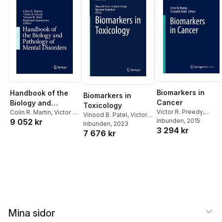
Biomarkers in
Handbook of the
Biomarkers in
Cancer
Biology and
Toxicology
Victor R. Preedy
,
Pathology of
Colin R. Martin
,
Victor R.
Vinood B. Patel
,
Victor
9 052 kr
Vinood B. Patel
Inbunden
, 2015
Preedy
,
Vinood B.
Mental Disorders
R. Preedy
Inbunden
, 2023
,
Rajkumar
3 294 kr
Patel
,
Rajkumar
7 676 kr
Rajendram
Rajendram
Mina sidor