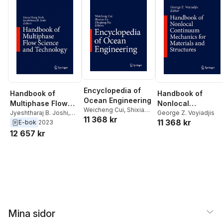
Encyclopedia of
Handbook of
Handbook of
Ocean Engineering
Nonlocal
Multiphase Flow
Weicheng Cui
,
Shixiao
Continuum
George Z. Voyiadjis
Science and
Jyeshtharaj B. Joshi
,
11 368 kr
Fu
,
Zhiqiang Hu
11 368 kr
Guan Heng Yeoh
E-bok
2023
Mechanics for
Technology
12 657 kr
Materials and
Structures
Mina sidor