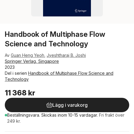
Handbook of Multiphase Flow
Science and Technology
Av
Guan Heng Yeoh
,
Jyeshtharaj B. Joshi
Springer Verlag, Singapore
2023
Del i serien
Handbook of Multiphase Flow Science and
Technology
11 368 kr
Lägg i varukorg
Beställningsvara.
Skickas
inom 10-15 vardagar
.
Fri frakt över
249 kr.