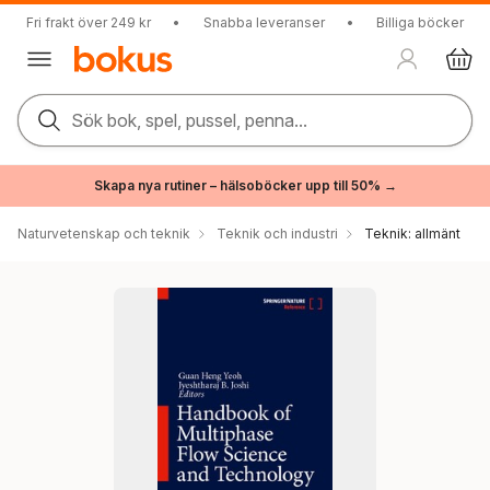
Fri frakt över 249 kr
•
Snabba leveranser
•
Billiga böcker
Sök bok, spel, pussel, penna...
Skapa nya rutiner – hälsoböcker upp till 50% →
Naturvetenskap och teknik
Teknik och industri
Teknik: allmänt