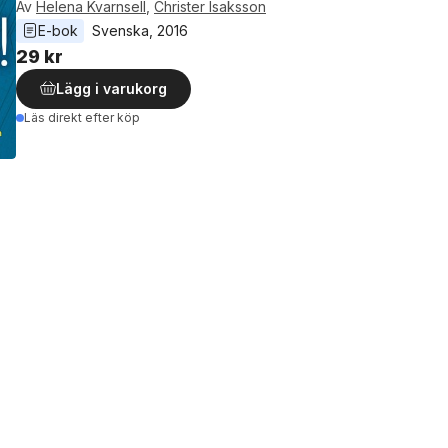
Av
Helena Kvarnsell
,
Christer Isaksson
E-bok
Svenska
, 
2016
29 kr
Lägg i varukorg
Läs direkt efter köp