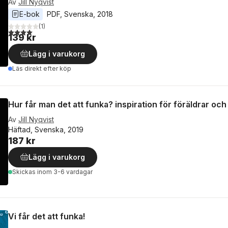
Av
Jill Nyqvist
E-bok
PDF
, 
Svenska
, 
2018
(
1
)
4,0
utav 5 stjärnor. Totalt antal röster:
139 kr
Lägg i varukorg
Läs direkt efter köp
Hur får man det att funka? inspiration för föräldrar o
Av
Jill Nyqvist
Häftad, Svenska, 2019
187 kr
Lägg i varukorg
Skickas
inom 3-6 vardagar
Vi får det att funka!