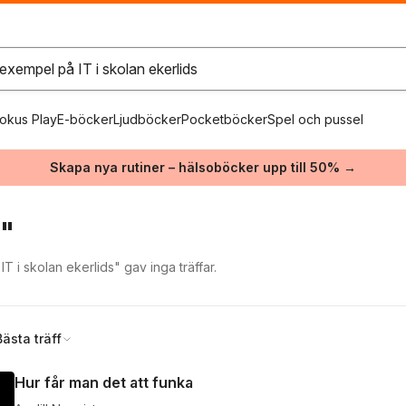
okus Play
E-böcker
Ljudböcker
Pocketböcker
Spel och pussel
Skapa nya rutiner – hälsoböcker upp till 50% →
a"
 i skolan ekerlids" gav inga träffar.
Bästa träff
Hur får man det att funka