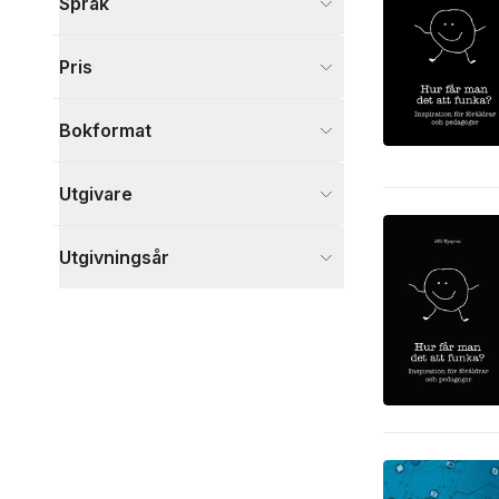
Språk
Hälsa och familj
1
Visa fler
Pris
Visa fler
Bokformat
Utgivare
Utgivningsår