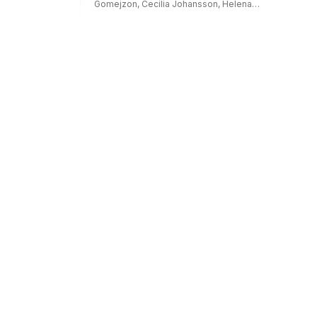
Gomej­zon, Cecilia Johansson, Helena
Kvarnsell, Ylva Petterson, Eva Rännar och Eva
Söderberg.