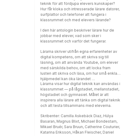
t ex• minska utbrott• klara gympan• hantera
teknik för att för­djupa elevers kunskaper?
en lillasyster• förebygga konflikter• berätta
Hur får kloka och intresserade lärare datorer,
om diagnosenJag vill dela med mig av dem
surfplattor och telefoner att fungera i
till dig eftersom jag tror att de kan göra
klassrummet och med elevers lärande?
skillnad i er vardag. Metoderna krä ver ingen
sä rskild utbildning eller material som inte lätt
I den här antologin beskriver lärare hur de
kan ordnas.
jobbar med elever, vad som sker i
klassrummet och varför det fungerar.
Lärarna skriver utifrån egna erfarenheter av
digital kompetens, om att skriva sig till
läsning, om att använda Youtube, om elever
med särskilda behov, om att locka fram
lusten att skriva och läsa, om hur små enkla
hjälpmedel kan öka lärandet …
Lärarna visar hur digital teknik kan användas i
klassrummet — på lågstadiet, mellanstadiet,
högstadiet och gymnasiet. Målet är att
inspirera alla lärare att tänka om digital teknik
och att testa tillsammans med eleverna.
Skribenter: Camilla Askebäck Diaz, Hülya
Basaran, Magnus Blixt, Michael Bondestam,
Mikael Bruér, Sara Bruun, Catherine Couturier,
Katarina Eriksson, Håkan Fleischer, Daniel