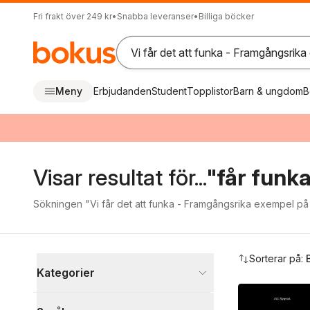
Fri frakt över 249 kr
•
Snabba leveranser
•
Billiga böcker
Meny
Erbjudanden
Student
Topplistor
Barn & ungdom
B
Visar resultat för...
"får funk
Sökningen "Vi får det att funka - Framgångsrika exempel på IT
Hoppa över filtreringsmeny
Sorterar på:
Kategorier
Böcker