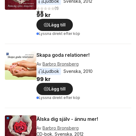
Ljudbok
Svenska
, 
2012
(
1
)
2,0
utav 5 stjärnor. Totalt antal röster:
99 kr
Lägg till
Lyssna direkt efter köp
Skapa goda relationer!
Av
Barbro Bronsberg
Ljudbok
Svenska
, 
2010
99 kr
Lägg till
Lyssna direkt efter köp
Älska dig själv - ännu mer!
Av
Barbro Bronsberg
CD-bok, Svenska, 2012