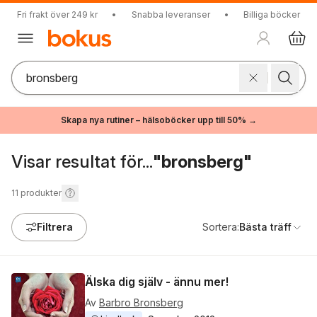
Fri frakt över 249 kr
•
Snabba leveranser
•
Billiga böcker
Skapa nya rutiner – hälsoböcker upp till 50% →
Visar resultat för...
"bronsberg"
11
produkter
Filtrera
Sortera:
Bästa träff
Älska dig själv - ännu mer!
Av
Barbro Bronsberg