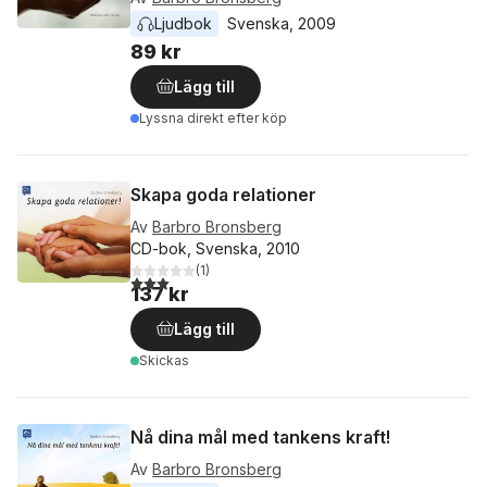
Ljudbok
Svenska
, 
2009
89 kr
Lägg till
Lyssna direkt efter köp
Skapa goda relationer
Av
Barbro Bronsberg
CD-bok, Svenska, 2010
(
1
)
3,0
utav 5 stjärnor. Totalt antal röster:
137 kr
Lägg till
Skickas
Nå dina mål med tankens kraft!
Av
Barbro Bronsberg