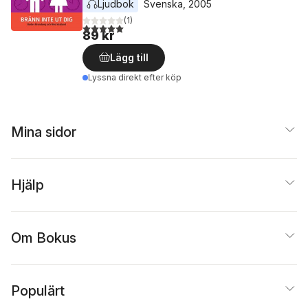
Ljudbok
Svenska
, 
2005
(
1
)
5,0
utav 5 stjärnor. Totalt antal röster:
89 kr
Lägg till
Lyssna direkt efter köp
Mina sidor
Hjälp
Om Bokus
Populärt