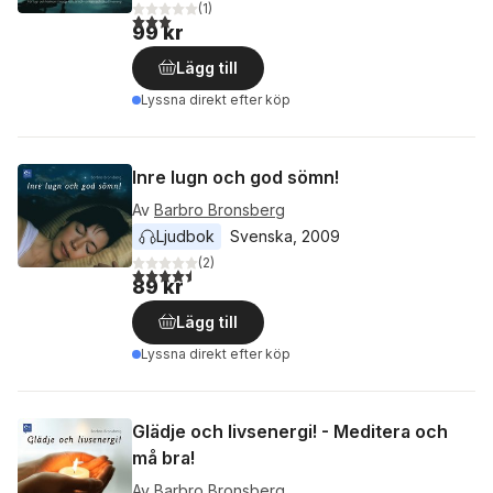
(
1
)
3,0
utav 5 stjärnor. Totalt antal röster:
99 kr
Lägg till
Lyssna direkt efter köp
Inre lugn och god sömn!
Av
Barbro Bronsberg
Ljudbok
Svenska
, 
2009
(
2
)
4,5
utav 5 stjärnor. Totalt antal röster:
89 kr
Lägg till
Lyssna direkt efter köp
Glädje och livsenergi! - Meditera och
må bra!
Av
Barbro Bronsberg