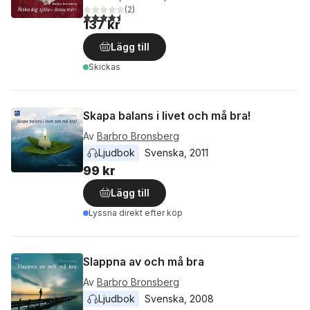
(
2
)
4,5
utav 5 stjärnor. Totalt antal röster:
137 kr
Lägg till
Skickas
Skapa balans i livet och må bra!
Av
Barbro Bronsberg
Ljudbok
Svenska
, 
2011
99 kr
Lägg till
Lyssna direkt efter köp
Slappna av och må bra
Av
Barbro Bronsberg
Ljudbok
Svenska
, 
2008