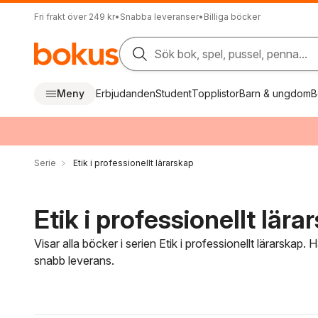
Fri frakt över 249 kr
•
Snabba leveranser
•
Billiga böcker
Sök bok, spel, pussel, penna...
Meny
Erbjudanden
Student
Topplistor
Barn & ungdom
B
Serie
Etik i professionellt lärarskap
Etik i professionellt lära
Visar alla böcker i serien Etik i professionellt lärarskap. 
snabb leverans.