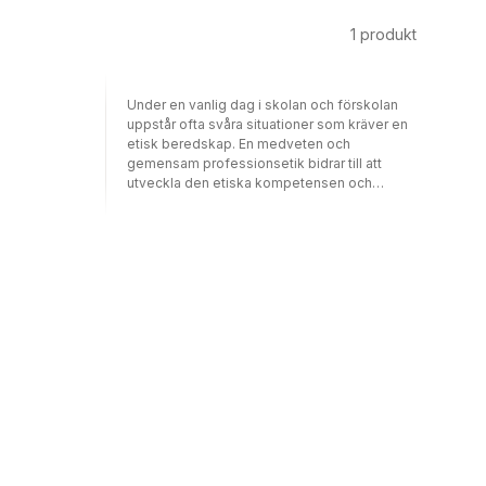
1
produkt
Under en vanlig dag i skolan och förskolan
uppstår ofta svåra situationer som kräver en
etisk beredskap. En medveten och
gemensam professionsetik bidrar till att
utveckla den etiska kompetensen och
innebär att lärare får inspiration och stöd för
det dagliga yrkesutövandet. ETIK I
PROFESSIONELLT LÄRARSKAP visar hur
reflektion och kommunikation förbereder
läraren inför professionsetiska problem. I tre
berättelser skriver författarna om dilemman
hämtade ur skolans och förskolans
verklighet och resonerar sedan kring de
värden som berörs. Resonemangen
fördjupas med hjälp av etiska begrepp och
tankegångar. I boken ges också förslag på
sätt att förhålla sig till och agera i de olika
situationerna, såväl för den enskilda läraren
som för personalgruppen i stort. I denna
fjärde reviderade upplaga har ny forskning