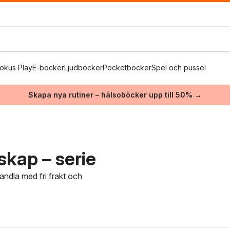
okus Play
E-böcker
Ljudböcker
Pocketböcker
Spel och pussel
Skapa nya rutiner – hälsoböcker upp till 50% →
rskap – serie
Handla med fri frakt och