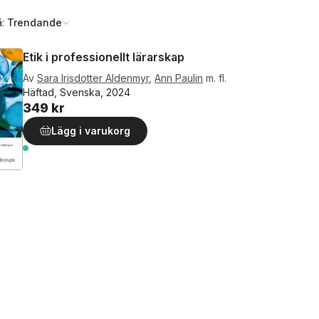
å:
Trendande
Etik i professionellt lärarskap
Av
Sara Irisdotter Aldenmyr
,
Ann Paulin
m. fl.
Häftad, Svenska, 2024
349 kr
Lägg i varukorg