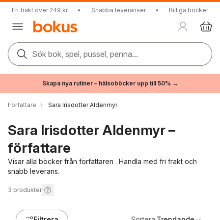
Fri frakt över 249 kr
•
Snabba leveranser
•
Billiga böcker
Sök bok, spel, pussel, penna...
Skapa nya rutiner – hälsoböcker upp till 50% →
Författare
Sara Irisdotter Aldenmyr
Sara Irisdotter Aldenmyr –
författare
Visar alla böcker från författaren . Handla med fri frakt och
snabb leverans.
3
produkter
Filtrera
Sortera:
Trendande