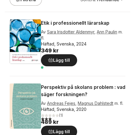
Etik i professionellt lärarskap
Av
Sara Irisdotter Aldenmyr
,
Ann Paulin
m.
fl.
Häftad, Svenska, 2024
349 kr
Lägg till
Perspektiv på skolans problem : vad
säger forskningen?
Av
Andreas Fejes
,
Magnus Dahlstedt
m. fl.
Häftad, Svenska, 2020
(
1
)
3,0
utav 5 stjärnor. Totalt antal röster:
489 kr
Lägg till