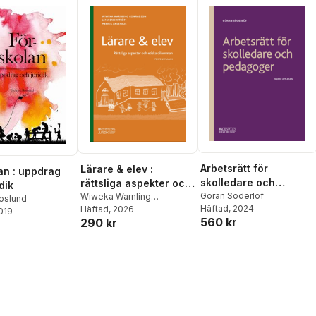
Arbetsrätt för
Lärare & elev :
an : uppdrag
skolledare och
rättsliga aspekter och
dik
pedagoger
Göran Söderlöf
etiska dilemman
Wiweka Warnling
oslund
Häftad
, 2024
Conradson
Häftad
, 2026
,
Lena
2019
560 kr
290 kr
Sandström
,
Henrik Ahlenius