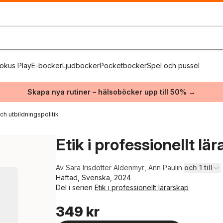
okus Play
E-böcker
Ljudböcker
Pocketböcker
Spel och pussel
Skapa nya rutiner – hälsoböcker upp till 50% →
ch utbildningspolitik
Etik i professionellt lä
Av
Sara Irisdotter Aldenmyr
,
Ann Paulin
och 1 till
Häftad, Svenska, 2024
Del i serien
Etik i professionellt lärarskap
349 kr