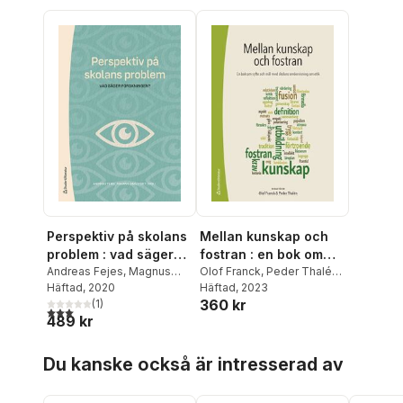
Perspektiv på skolans
Mellan kunskap och
problem : vad säger
fostran : en bok om
forskningen?
Andreas Fejes
,
Magnus
syfte och mål med
Olof Franck
,
Peder Thalén
,
Dahlstedt
Häftad
, 2020
,
Majsa Allelin
,
Sara Irisdotter Aldenmyr
Häftad
, 2023
,
skolans undervisning
360 kr
Emma Arneback
(
1
)
,
Dennis
Fredrik Alvén
,
Karin K
om etik
3,0
utav 5 stjärnor. Totalt antal röster:
489 kr
Beach
,
Gert Biesta
,
Flensner
,
Nils Hammarén
,
Marianne Dovemark
,
Silvia
Annika Lilja
,
Bodil Liljefors
Hoppa över listan
Edling
,
Tomas Englund
,
Persson
,
Johan Liljestrand
,
Du kanske också är intresserad av
Håkan Gustafsson
,
Bernt
Niclas Lindström
,
Malin
Gustavsson
,
Eva-Marie
Löfstedt
,
Jonas Svensson
,
Harlin
,
Fredrik Hertzberg
,
Björn Westerström