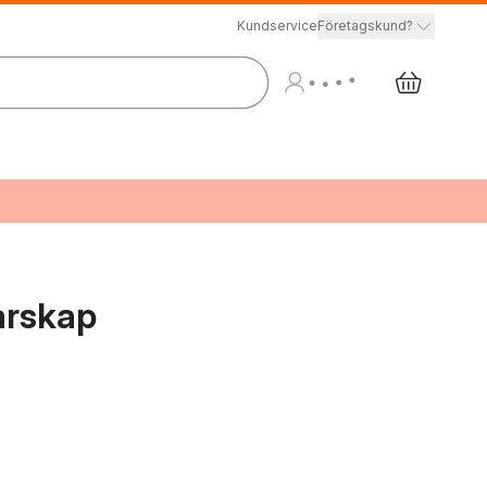
Kundservice
Företagskund?
rarskap