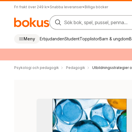
Fri frakt över 249 kr
•
Snabba leveranser
•
Billiga böcker
Sök bok, spel, pussel, penna...
Meny
Erbjudanden
Student
Topplistor
Barn & ungdom
B
Psykologi och pedagogik
Pedagogik
Utbildningsstrategier o