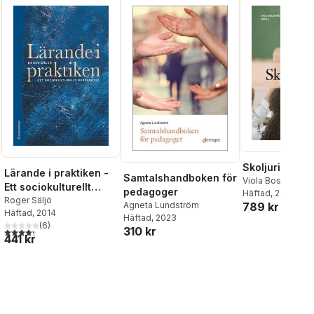
Skoljuridik
Lärande i praktiken -
Samtalshandboken för
Viola Boström
Ett sociokulturellt
pedagoger
Häftad
, 2026
perspektiv
Roger Säljö
789 kr
Agneta Lundström
Häftad
, 2014
Häftad
, 2023
(
6
)
310 kr
4,3
utav 5 stjärnor. Totalt antal röster:
441 kr