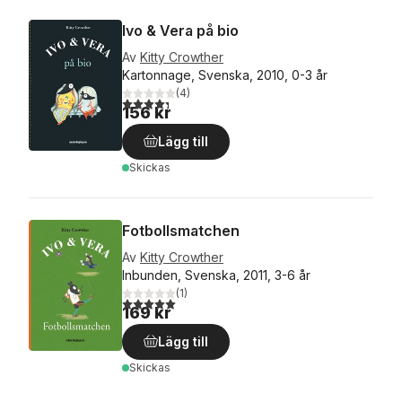
Ivo & Vera på bio
Av
Kitty Crowther
Kartonnage, Svenska, 2010, 0-3 år
(
4
)
4,3
utav 5 stjärnor. Totalt antal röster:
156 kr
Lägg till
Skickas
Fotbollsmatchen
Av
Kitty Crowther
Inbunden, Svenska, 2011, 3-6 år
(
1
)
5,0
utav 5 stjärnor. Totalt antal röster:
169 kr
Lägg till
Skickas