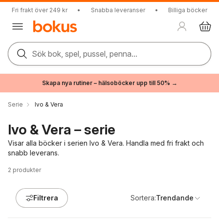
Fri frakt över 249 kr
•
Snabba leveranser
•
Billiga böcker
Sök bok, spel, pussel, penna...
Skapa nya rutiner – hälsoböcker upp till 50% →
Serie
Ivo & Vera
Ivo & Vera – serie
Visar alla böcker i serien Ivo & Vera. Handla med fri frakt och
snabb leverans.
2
produkter
Filtrera
Sortera:
Trendande