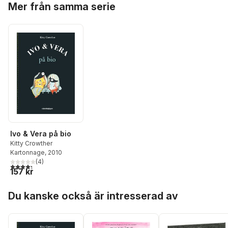
Mer från samma serie
Ivo & Vera på bio
Kitty Crowther
Kartonnage
, 2010
(
4
)
4,3
utav 5 stjärnor. Totalt antal röster:
157 kr
Hoppa över listan
Du kanske också är intresserad av