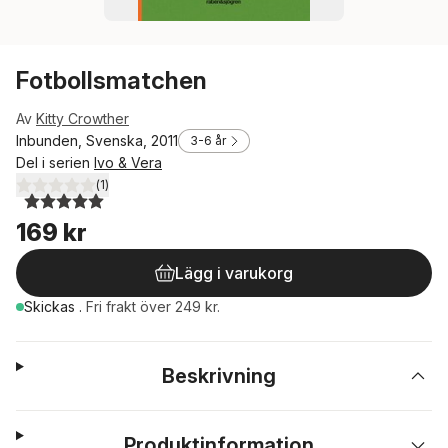
Fotbollsmatchen
Av
Kitty Crowther
Inbunden, Svenska, 2011
3-6 år
Del i serien
Ivo & Vera
(
1
)
5,0
utav 5 stjärnor. Totalt antal röster:
169 kr
Lägg i varukorg
Skickas
.
Fri frakt över 249 kr.
Beskrivning
Produktinformation