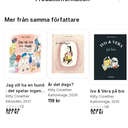
Hoppa över listan
Mer från samma författare
Är det dags?
Jag vill ha en hund
Kitty Crowther
: det spelar ingen
Ivo & Vera på bio
Kartonnage
, 2026
roll vilken!
Kitty Crowther
Kitty Crowther
119 kr
Inbunden
, 2021
Kartonnage
, 2010
(
1
)
(
4
)
5,0
utav 5 stjärnor. Totalt antal röster:
4,3
utav 5 stjärnor. Tota
127 kr
157 kr
Hoppa över listan