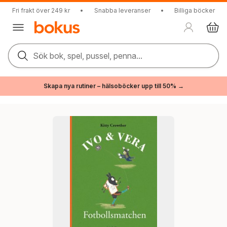
Fri frakt över 249 kr
•
Snabba leveranser
•
Billiga böcker
Sök bok, spel, pussel, penna...
Skapa nya rutiner – hälsoböcker upp till 50% →