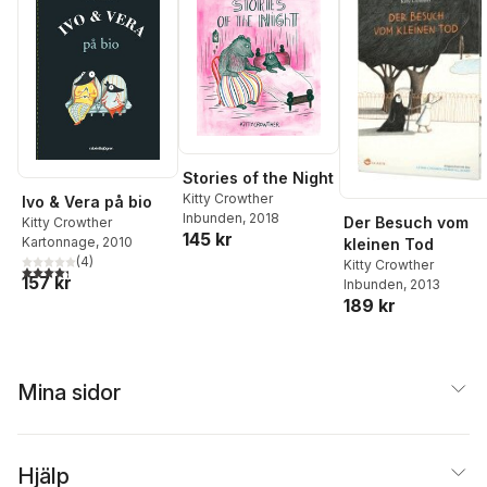
Stories of the Night
Kitty Crowther
Ivo & Vera på bio
Inbunden
, 2018
Der Besuch vom
Kitty Crowther
145 kr
Kartonnage
, 2010
kleinen Tod
(
4
)
Kitty Crowther
4,3
utav 5 stjärnor. Totalt antal röster:
157 kr
Inbunden
, 2013
189 kr
Mina sidor
Hjälp