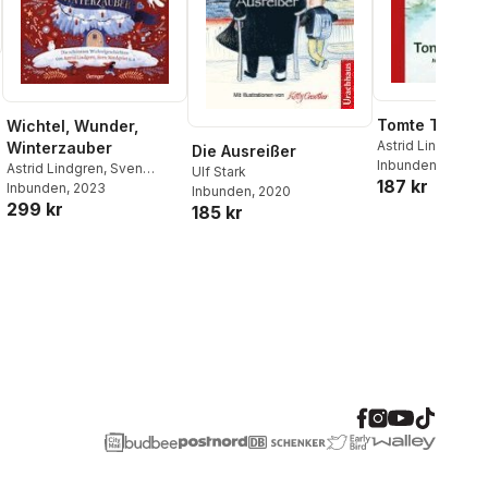
Tomte Tummet
Wichtel, Wunder,
Astrid Lindgren
Winterzauber
al röster:
Die Ausreißer
Inbunden
, 2014
Astrid Lindgren
,
Sven
Ulf Stark
187 kr
Nordqvist
Inbunden
, 2023
,
Susanne Lütje
,
Inbunden
, 2020
299 kr
Betina Gotzen-Beek
,
Anne-
185 kr
Kristin Zur Brügge