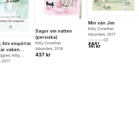
Min vän Jim
Kitty Crowther
Sagor om natten
Inbunden
, 2017
(persiska)
(
2
)
3,5
utav 5 stjärnor. Totalt ant
 δεν κοιμάται
Kitty Crowther
141 kr
Inbunden
, 2019
är vaken
437 kr
ka)
ndgren
,
Kitty
, 2017