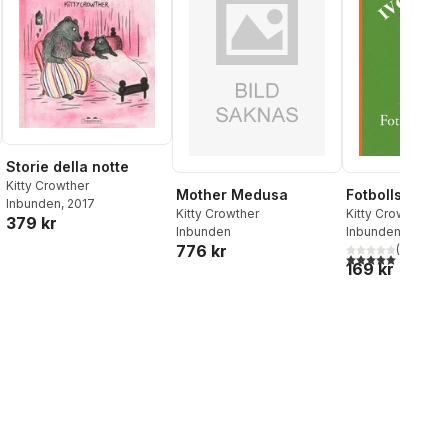
Storie della notte
Kitty Crowther
Mother Medusa
Fotbollsmatc
Inbunden
, 2017
Kitty Crowther
Kitty Crowther
379 kr
Inbunden
Inbunden
, 2011
776 kr
(
1
)
5,0
utav 5 stjärnor.
169 kr