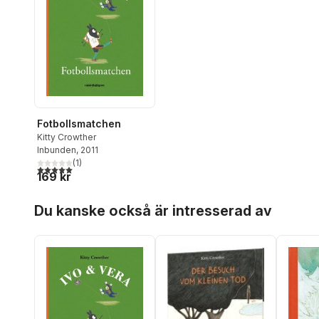
Fotbollsmatchen
Kitty Crowther
Inbunden
, 2011
(
1
)
5,0
utav 5 stjärnor. Totalt antal röster:
169 kr
Hoppa över listan
Du kanske också är intresserad av