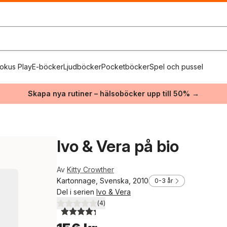
okus Play
E-böcker
Ljudböcker
Pocketböcker
Spel och pussel
Skapa nya rutiner – hälsoböcker upp till 50% →
Ivo & Vera på bio
Av
Kitty Crowther
Kartonnage, Svenska, 2010
0-3 år
Del i serien
Ivo & Vera
(
4
)
4,3
utav 5 stjärnor. Totalt antal röster: