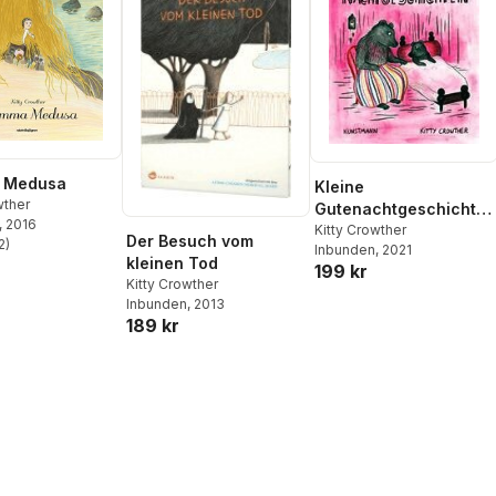
 Medusa
Kleine
wther
Gutenachtgeschichte
, 2016
n
Kitty Crowther
Der Besuch vom
2
)
Inbunden
, 2021
stjärnor. Totalt antal röster:
kleinen Tod
199 kr
Kitty Crowther
Inbunden
, 2013
189 kr