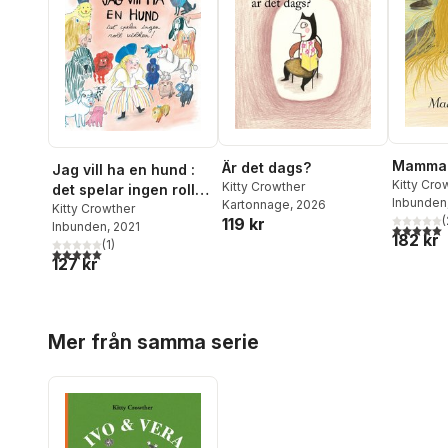
Mamma
Är det dags?
Jag vill ha en hund :
Kitty Cro
Kitty Crowther
det spelar ingen roll
Inbunden
Kartonnage
, 2026
vilken!
Kitty Crowther
(
119 kr
Inbunden
, 2021
5,0
utav 5 
182 kr
(
1
)
5,0
utav 5 stjärnor. Totalt antal röster:
127 kr
Hoppa över listan
Mer från samma serie