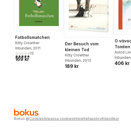
Fotbollsmatchen
Ο νάνος
Kitty Crowther
Der Besuch vom
Tomten 
Inbunden
, 2011
kleinen Tod
(Grekis
Astrid Li
(
1
)
Kitty Crowther
5,0
utav 5 stjärnor. Totalt antal röster:
Crowther
Inbunden
169 kr
Inbunden
, 2013
406 kr
189 kr
Bokus
@
Cookies
Anpassa cookies
Integritetspolicy
Köpvillkor