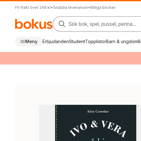
Fri frakt över 249 kr
•
Snabba leveranser
•
Billiga böcker
Sök bok, spel, pussel, penna...
Meny
Erbjudanden
Student
Topplistor
Barn & ungdom
B