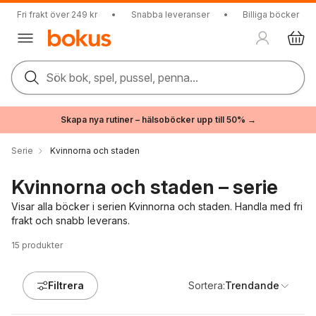
Fri frakt över 249 kr
•
Snabba leveranser
•
Billiga böcker
Sök bok, spel, pussel, penna...
Skapa nya rutiner – hälsoböcker upp till 50% →
Serie
Kvinnorna och staden
Kvinnorna och staden – serie
Visar alla böcker i serien Kvinnorna och staden. Handla med fri
frakt och snabb leverans.
15
produkter
Filtrera
Sortera:
Trendande