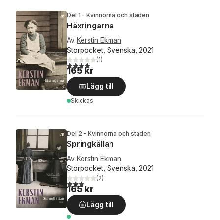
Del 1 - Kvinnorna och staden
Häxringarna
Av
Kerstin Ekman
Storpocket, Svenska, 2021
(
1
)
4,0
utav 5 stjärnor. Totalt antal röster:
165 kr
Lägg till
Skickas
Del 2 - Kvinnorna och staden
Springkällan
Av
Kerstin Ekman
Storpocket, Svenska, 2021
(
2
)
3,0
utav 5 stjärnor. Totalt antal röster:
165 kr
Lägg till