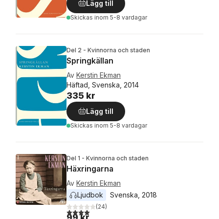
Lägg till
Skickas
inom 5-8 vardagar
Del 2 - Kvinnorna och staden
Springkällan
Av
Kerstin Ekman
Häftad, Svenska, 2014
335 kr
Lägg till
Skickas
inom 5-8 vardagar
Del 1 - Kvinnorna och staden
Häxringarna
Av
Kerstin Ekman
Ljudbok
Svenska
, 
2018
(
24
)
4,0
utav 5 stjärnor. Totalt antal röster:
99 kr