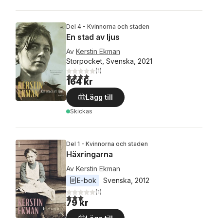
Del 4 - Kvinnorna och staden
En stad av ljus
Av
Kerstin Ekman
Storpocket, Svenska, 2021
(
1
)
4,0
utav 5 stjärnor. Totalt antal röster:
164 kr
Lägg till
Skickas
Del 1 - Kvinnorna och staden
Häxringarna
Av
Kerstin Ekman
E-bok
Svenska
, 
2012
(
1
)
3,0
utav 5 stjärnor. Totalt antal röster:
79 kr