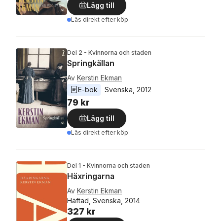
Lägg till
Läs direkt efter köp
Del 2 - Kvinnorna och staden
Springkällan
Av
Kerstin Ekman
E-bok
Svenska
, 
2012
79 kr
Lägg till
Läs direkt efter köp
Del 1 - Kvinnorna och staden
Häxringarna
Av
Kerstin Ekman
Häftad, Svenska, 2014
327 kr