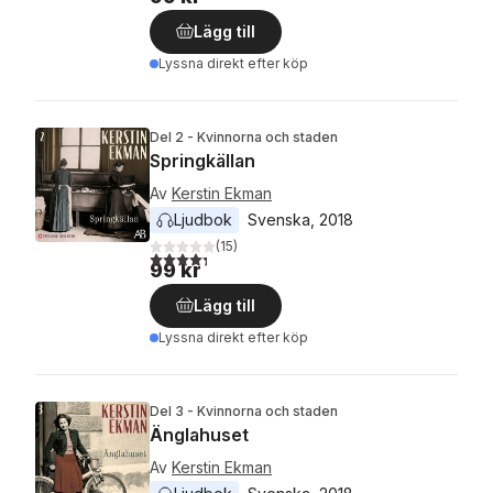
Lägg till
Lyssna direkt efter köp
Del 2 - Kvinnorna och staden
Springkällan
Av
Kerstin Ekman
Ljudbok
Svenska
, 
2018
(
15
)
4,3
utav 5 stjärnor. Totalt antal röster:
99 kr
Lägg till
Lyssna direkt efter köp
Del 3 - Kvinnorna och staden
Änglahuset
Av
Kerstin Ekman