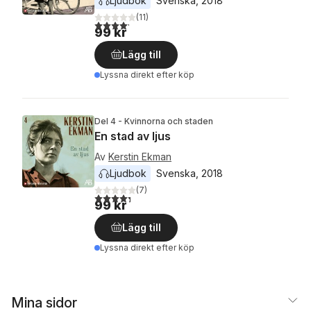
Ljudbok
Svenska
, 
2018
(
11
)
4,2
utav 5 stjärnor. Totalt antal röster:
99 kr
Lägg till
Lyssna direkt efter köp
Del 4 - Kvinnorna och staden
En stad av ljus
Av
Kerstin Ekman
Ljudbok
Svenska
, 
2018
(
7
)
4,3
utav 5 stjärnor. Totalt antal röster:
99 kr
Lägg till
Lyssna direkt efter köp
Mina sidor