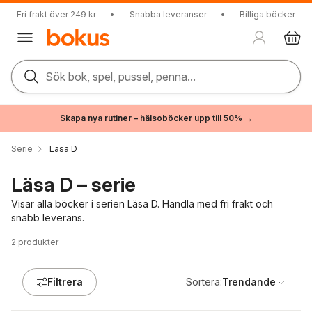
Fri frakt över 249 kr
•
Snabba leveranser
•
Billiga böcker
Sök bok, spel, pussel, penna...
Skapa nya rutiner – hälsoböcker upp till 50% →
Serie
Läsa D
Läsa D – serie
Visar alla böcker i serien Läsa D. Handla med fri frakt och
snabb leverans.
2
produkter
Filtrera
Sortera:
Trendande