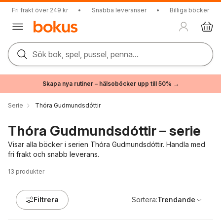
Fri frakt över 249 kr
•
Snabba leveranser
•
Billiga böcker
Sök bok, spel, pussel, penna...
Skapa nya rutiner – hälsoböcker upp till 50% →
Serie
Thóra Gudmundsdóttir
Thóra Gudmundsdóttir – serie
Visar alla böcker i serien Thóra Gudmundsdóttir. Handla med
fri frakt och snabb leverans.
13
produkter
Filtrera
Sortera:
Trendande