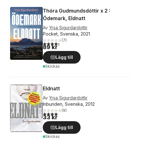
Thóra Gudmundsdóttir x 2 :
Ödemark, Eldnatt
Av
Yrsa Sigurdardottir
Pocket, Svenska, 2021
(
7
)
4,3
utav 5 stjärnor. Totalt antal röster:
89 kr
Lägg till
Skickas
Eldnatt
Av
Yrsa Sigurdardottir
Inbunden, Svenska, 2012
(
9
)
4,1
utav 5 stjärnor. Totalt antal röster:
33 kr
Lägg till
Skickas