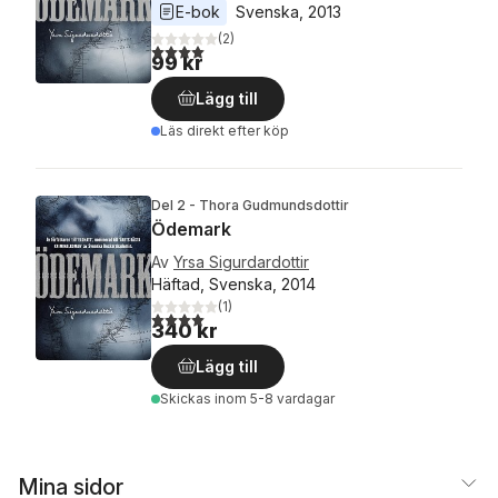
E-bok
Svenska
, 
2013
(
2
)
4,0
utav 5 stjärnor. Totalt antal röster:
99 kr
Lägg till
Läs direkt efter köp
Del 2 - Thora Gudmundsdottir
Ödemark
Av
Yrsa Sigurdardottir
Häftad, Svenska, 2014
(
1
)
4,0
utav 5 stjärnor. Totalt antal röster:
340 kr
Lägg till
Skickas
inom 5-8 vardagar
Mina sidor