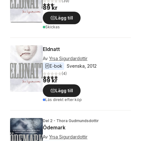
(
39
)
3,2
utav 5 stjärnor. Totalt antal röster:
89 kr
Lägg till
Skickas
Eldnatt
Av
Yrsa Sigurdardottir
E-bok
Svenska
, 
2012
(
4
)
4,0
utav 5 stjärnor. Totalt antal röster:
99 kr
Lägg till
Läs direkt efter köp
Del 2 - Thora Gudmundsdottir
Ödemark
Av
Yrsa Sigurdardottir