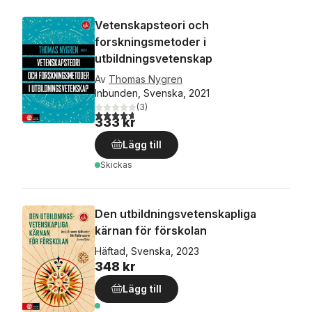
Vetenskapsteori och
forskningsmetoder i
utbildningsvetenskap
Av
Thomas Nygren
Inbunden, Svenska, 2021
(
3
)
4,7
utav 5 stjärnor. Totalt antal röster:
333 kr
Lägg till
Skickas
Den utbildningsvetenskapliga
kärnan för förskolan
Häftad, Svenska, 2023
348 kr
Lägg till