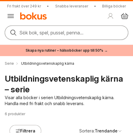
Fri frakt över 249 kr
•
Snabba leveranser
•
Billiga böcker
Sök bok, spel, pussel, penna...
Skapa nya rutiner – hälsoböcker upp till 50% →
Serie
Utbildningsvetenskaplig kärna
Utbildningsvetenskaplig kärna
– serie
Visar alla böcker i serien Utbildningsvetenskaplig kärna.
Handla med fri frakt och snabb leverans.
6
produkter
Filtrera
Sortera:
Trendande