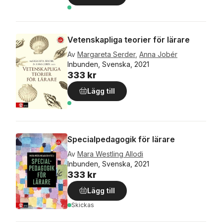
Vetenskapliga teorier för lärare
Av
Margareta Serder
,
Anna Jobér
Inbunden, Svenska, 2021
333 kr
Lägg till
Specialpedagogik för lärare
Av
Mara Westling Allodi
Inbunden, Svenska, 2021
333 kr
Lägg till
Skickas