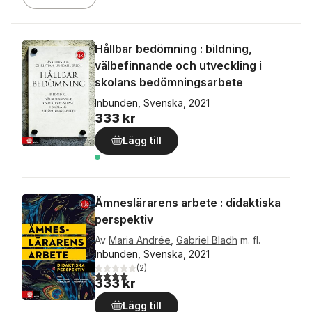
Hållbar bedömning : bildning,
välbefinnande och utveckling i
skolans bedömningsarbete
Inbunden, Svenska, 2021
333 kr
Lägg till
Ämneslärarens arbete : didaktiska
perspektiv
Av
Maria Andrée
,
Gabriel Bladh
m. fl.
Inbunden, Svenska, 2021
(
2
)
4,0
utav 5 stjärnor. Totalt antal röster:
333 kr
Lägg till