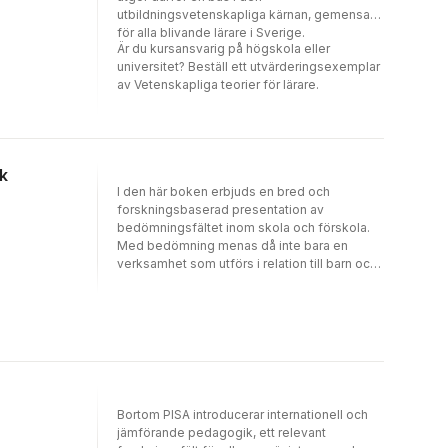
utbildningsvetenskapliga kärnan, gemensam
för alla blivande lärare i Sverige.
Är du kursansvarig på högskola eller
universitet? Beställ ett utvärderingsexemplar
av Vetenskapliga teorier för lärare.
ik
I den här boken erbjuds en bred och
forskningsbaserad presentation av
bedömningsfältet inom skola och förskola.
Med bedömning menas då inte bara en
verksamhet som utförs i relation till barn och
elever. Tvärtom skriver flera av författarna
om på vilket sätt dels verksamheten, dels
personalen är föremål för bedömning. Det
handlar t.ex. om utvecklingssamtal, betyg,
nationella prov, kvalitetsgranskning, nationell
utvärdering och inspektion samt
internationella kunskapsmätningar.Kapitlen är
indelade i fyra principiella teman: synligt–
Bortom PISA introducerar internationell och
osynligt; rättvist–orättvist; internt–externt
jämförande pedagogik, ett relevant
samt nationellt–internationellt. Dessa teman