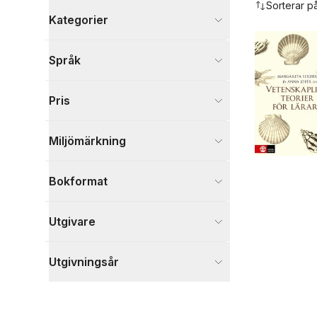
Sorterar p
Kategorier
Böcker
Språk
Psykologi och pedagogik
4
Visa fler
Pris
Visa fler
Miljömärkning
Bokformat
Utgivare
Utgivningsår