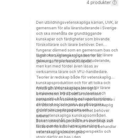
4
produkter
Den utbildningsvetenskapliga kärnan, UVK, är
gemensam för alla lärarstuderande i Sverige
och ska innehålla de grundläggande
kunskaper och färdigheter som blivande
förskollärare och lärare behöver. Den
fungerar därmed som en gemensam bas och
Kursboken Vetenskapliga teorier för lärare
utgör i förlängningen grunden för ett
riktar sig i första hand till lärarstuderande,
gemensamt professionsspråk.
men kan med fördel även läsas av
verksamma lärare och VFU-handledare.
Teorier är redskap både för vetenskaplig
kunskapsproduktion och för att tolka och
Antologin Vetenskapliga teorier för lärare
förstå såväl kunskaper som egna
beskriver en bred palett av teorier och
erfarenheter. På så sätt är teoretiskt
perspektiv från olika kunskapsdiscipliner,
kunnande en väsentlig del i det som lärare i
däribland sociologiska, psykologiska,
en utbildning som ska vila på vetenskaplig
didaktiska, pedagogiska och
grund och beprövad erfarenhet behöver
naturvetenskapliga kunskapsområden.
erövra.
Bokens innehåll ger både en överblick och
Boken diskuterar också hur vetenskap kan
fördjupande kunskaper i en mängd
läsas och förstås i ett kapitel som behandlar
vetenskapliga teorier och perspektiv och
vetenskaplig läskunnighet.
utgör därför en bas i den