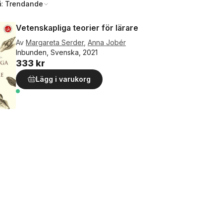
å:
Trendande
Vetenskapliga teorier för lärare
Av
Margareta Serder
,
Anna Jobér
Inbunden, Svenska, 2021
333 kr
Lägg i varukorg