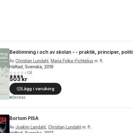
Bedömning i och av skolan - - praktik, principer, polit
Av
Christian Lundahl
,
Maria Folke-Fichtelius
m. fl.
Häftad, Svenska, 2016
(
3
)
3,7
utav 5 stjärnor. Totalt antal röster:
503 kr
Lägg i varukorg
Skickas
Bortom PISA
Av
Joakim Landahl
,
Christian Lundahl
m. fl.
Häftad, Svenska, 2017