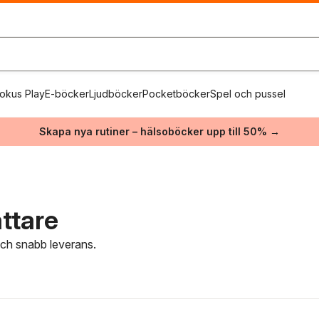
okus Play
E-böcker
Ljudböcker
Pocketböcker
Spel och pussel
Skapa nya rutiner – hälsoböcker upp till 50% →
ttare
 och snabb leverans.