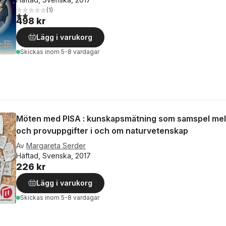
(
1
)
2,0
utav 5 stjärnor. Totalt antal röster:
498 kr
Lägg i varukorg
Skickas
inom 5-8 vardagar
Möten med PISA : kunskapsmätning som samspel mel
och provuppgifter i och om naturvetenskap
Av
Margareta Serder
Häftad, Svenska, 2017
226 kr
Lägg i varukorg
Skickas
inom 5-8 vardagar