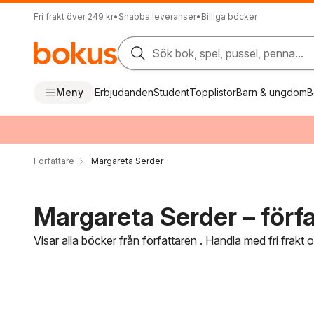
Fri frakt över 249 kr
•
Snabba leveranser
•
Billiga böcker
Sök bok, spel, pussel, penna...
Meny
Erbjudanden
Student
Topplistor
Barn & ungdom
B
Författare
Margareta Serder
Margareta Serder – förfa
Visar alla böcker från författaren . Handla med fri frakt
Hoppa över filtreringsmeny