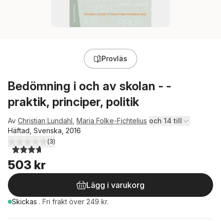
Provläs
Bedömning i och av skolan - -
praktik, principer, politik
Av
Christian Lundahl
,
Maria Folke-Fichtelius
och 14 till
Häftad, Svenska, 2016
(
3
)
3,7
utav 5 stjärnor. Totalt antal röster:
503 kr
Lägg i varukorg
Skickas
.
Fri frakt över 249 kr.