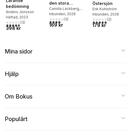
Lärande
den stora
Östersjön
Rimm
,
Johanna Ringarp
,
bedömning
sillstölden
Camilla Läckberg
,
Erik Kohlström
Henrik Román
,
Björn
Anders Jönsson
Gösta Knutsson
Inbunden
, 2026
Inbunden
, 2026
Sandahl
,
Pia Skott
,
Häftad
, 2023
(
3
)
(
2
)
Fredrik Thisner
,
Olof
4,0
utav 5 stjärnor. Totalt antal röster:
5,0
utav 5 stjärnor. Tota
(
3
)
169 kr
179 kr
4,7
utav 5 stjärnor. Totalt antal röster:
Winberg
398 kr
Mina sidor
Hjälp
Om Bokus
Populärt