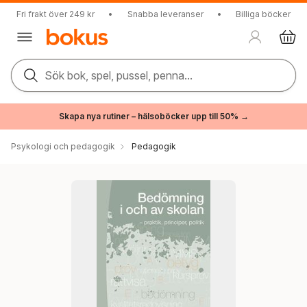
Fri frakt över 249 kr
•
Snabba leveranser
•
Billiga böcker
Sök bok, spel, pussel, penna...
Skapa nya rutiner – hälsoböcker upp till 50% →
Psykologi och pedagogik
Pedagogik