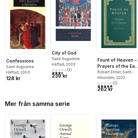
City of God
Saint Augustine
Fount of Heaven –
Confessions
Häftad
, 2003
Prayers of the Ear
Saint Augustine
(
2
)
Church
Robert Elmer
,
Saint
3,5
utav 5 stjärnor. Totalt antal röster:
Häftad
, 2003
239 kr
Augustine
Inbunden
, 2022
,
John
128 kr
Chrysostom
(
2
)
,
St Basil
5,0
utav 5 stjärnor. Tota
262 kr
The Great
,
St Gregory
Of Nyss
,
Robert Elmer
Hoppa över listan
Mer från samma serie