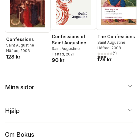
Confessions of
The Confessions
Confessions
Saint Augustine
Saint Augustine
Saint Augustine
Häftad
, 2008
Saint Augustine
Häftad
, 2003
(
1
)
Häftad
, 2021
3,0
utav 5 stjärnor. Tota
128 kr
129 kr
90 kr
Mina sidor
Hjälp
Om Bokus