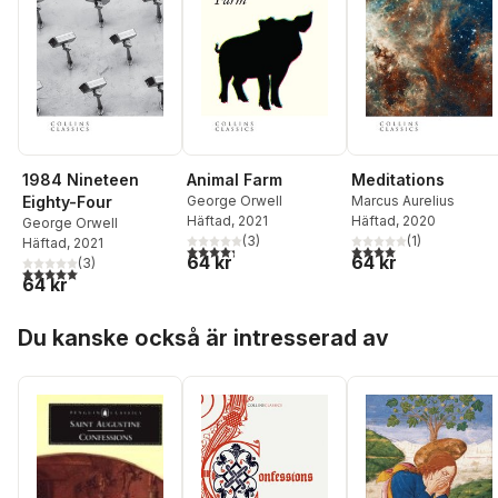
1984 Nineteen
Animal Farm
Meditations
Eighty-Four
George Orwell
Marcus Aurelius
Häftad
, 2021
Häftad
, 2020
George Orwell
(
3
)
(
1
)
Häftad
, 2021
4,3
utav 5 stjärnor. Totalt antal röster:
4,0
utav 5 stjärnor. Tota
64 kr
64 kr
(
3
)
5,0
utav 5 stjärnor. Totalt antal röster:
64 kr
Hoppa över listan
Du kanske också är intresserad av