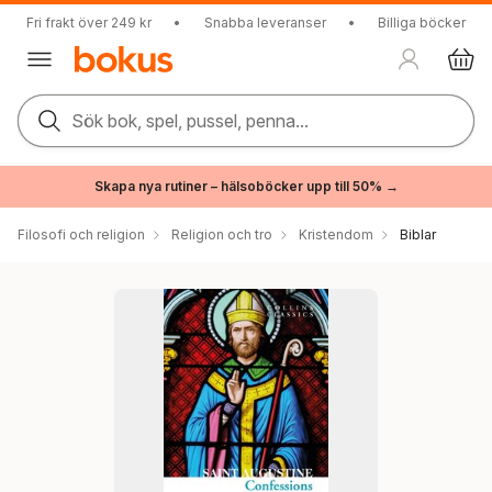
Fri frakt över 249 kr
•
Snabba leveranser
•
Billiga böcker
Sök bok, spel, pussel, penna...
Skapa nya rutiner – hälsoböcker upp till 50% →
Filosofi och religion
Religion och tro
Kristendom
Biblar