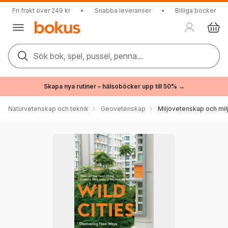
Fri frakt över 249 kr
•
Snabba leveranser
•
Billiga böcker
Sök bok, spel, pussel, penna...
Skapa nya rutiner – hälsoböcker upp till 50% →
Naturvetenskap och teknik
Geovetenskap
Miljövetenskap och milj