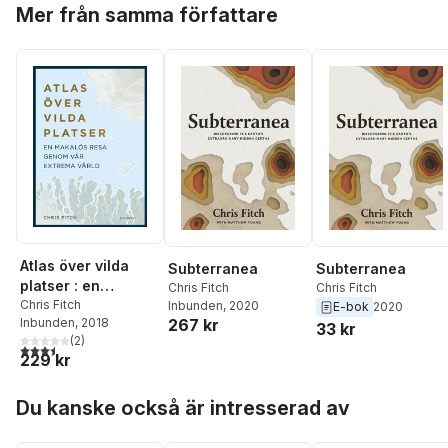
Hoppa över listan
Mer från samma författare
Atlas över vilda
Subterranea
Subterranea
platser : en
Chris Fitch
Chris Fitch
makalös resa
Chris Fitch
Inbunden
, 2020
E-bok
2020
Inbunden
, 2018
267 kr
genom vår extrema
33 kr
(
2
)
värld
3,5
utav 5 stjärnor. Totalt antal röster:
229 kr
Hoppa över listan
Du kanske också är intresserad av