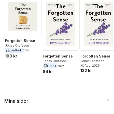
Makko
,
Kristian Pietra
Jonas Olofsson
,
Anna
Rising
,
Gabriel Skantz
Sara Strandberg
,
Mari
Tenje
,
Katarina
Wadstein MacLeod
,
Karl Wennberg
,
Marie
Wiberg
Forgotten Sense
Jonas Olofsson
Ljudbok
2025
190 kr
Forgotten Sense
Forgotten Sense
Jonas Olofsson
Jonas Olofsson
Häftad
, 2026
E-bok
2025
132 kr
84 kr
Mina sidor