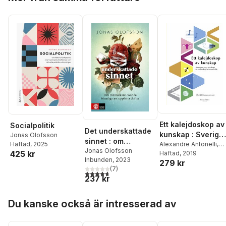
Ett kalejdoskop av
Socialpolitik
Det underskattade
kunskap : Sverige
Jonas Olofsson
sinnet : om
unga akademi om
Alexandre Antonelli
,
Häftad
, 2025
människans
Jonas Olofsson
425 kr
Steffi Burchardt
Häftad
, 2019
,
Palle
vetenskap och
Inbunden
, 2023
okända förmåga att
279 kr
Dahlstedt
,
Anna Drebe
samhälle
(
7
)
uppfatta dofter
Almenberg
,
Ericka
4,7
utav 5 stjärnor. Totalt antal röster:
237 kr
Johnson
,
Magnus
Jonsson
,
Robert
Hoppa över listan
Lagerström
,
Virginia
Du kanske också är intresserad av
Langum
,
Josefin
Larsson
,
Martin Leijns
Mattias Lundberg
,
Ary