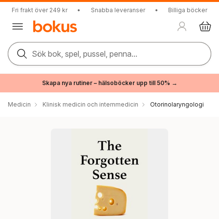
Fri frakt över 249 kr
•
Snabba leveranser
•
Billiga böcker
Sök bok, spel, pussel, penna...
Skapa nya rutiner – hälsoböcker upp till 50% →
Medicin
Klinisk medicin och internmedicin
Otorinolaryngologi