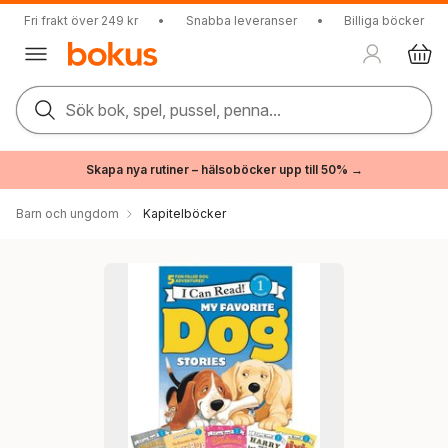
Fri frakt över 249 kr
•
Snabba leveranser
•
Billiga böcker
Sök bok, spel, pussel, penna...
Skapa nya rutiner – hälsoböcker upp till 50% →
Barn och ungdom
Kapitelböcker