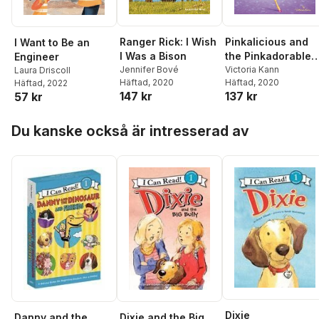
Pinkalicious and
Ranger Rick: I Wish
I Want to Be an
the Pinkadorable
I Was a Bison
Engineer
Pony
Victoria Kann
Jennifer Bové
Laura Driscoll
Häftad
, 2020
Häftad
, 2020
Häftad
, 2022
137 kr
147 kr
57 kr
Hoppa över listan
Du kanske också är intresserad av
Dixie
Danny and the
Dixie and the Big