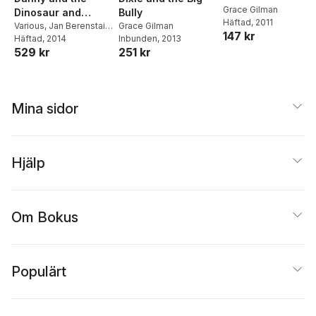
Grace Gilman
Dinosaur and
Bully
Häftad
, 2011
Friends: Level One
Various
,
Jan Berenstain
,
Grace Gilman
147 kr
Ree Drummond
Häftad
, 2014
,
Grace
Inbunden
, 2013
Box Set
529 kr
251 kr
Gilman
,
Kevin Henkes
,
Syd Hoff
,
Jane
O'Connor
,
Herman
Parish
,
Rob Scotton
Mina sidor
Hjälp
Om Bokus
Populärt