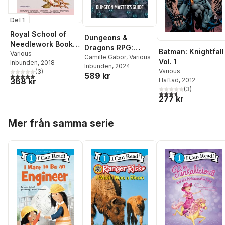
Del 1
Royal School of
Dungeons &
Needlework Book
Dragons RPG:
Batman: Knightfall
of Embroidery
Various
Dungeon Masters
Camille Gabor
,
Various
Vol. 1
Inbunden
, 2018
Inbunden
, 2024
Guide
Various
(
3
)
589 kr
5,0
utav 5 stjärnor. Totalt antal röster:
Häftad
, 2012
368 kr
(
3
)
3,7
utav 5 stjärnor. Tota
277 kr
Hoppa över listan
Mer från samma serie