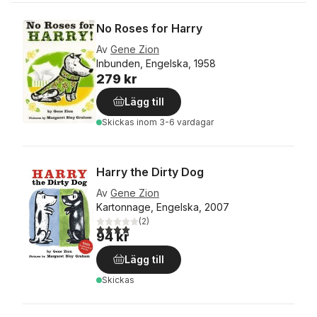
No Roses for Harry
Av
Gene Zion
Inbunden, Engelska, 1958
279 kr
Lägg till
Skickas
inom 3-6 vardagar
Harry the Dirty Dog
Av
Gene Zion
Kartonnage, Engelska, 2007
(
2
)
4,0
utav 5 stjärnor. Totalt antal röster:
94 kr
Lägg till
Skickas