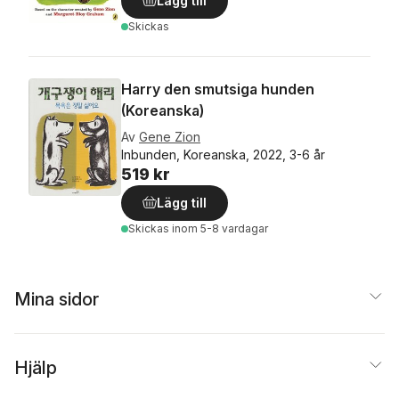
Lägg till
Skickas
Harry den smutsiga hunden
(Koreanska)
Av
Gene Zion
Inbunden, Koreanska, 2022, 3-6 år
519 kr
Lägg till
Skickas
inom 5-8 vardagar
Mina sidor
Hjälp