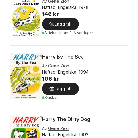
Av
Gene Zion
Häftad, Engelska, 1978
146 kr
Lägg till
Skickas
inom 3-6 vardagar
Harry By The Sea
Av
Gene Zion
Häftad, Engelska, 1994
106 kr
Lägg till
Skickas
Harry The Dirty Dog
Av
Gene Zion
Häftad, Engelska, 1992