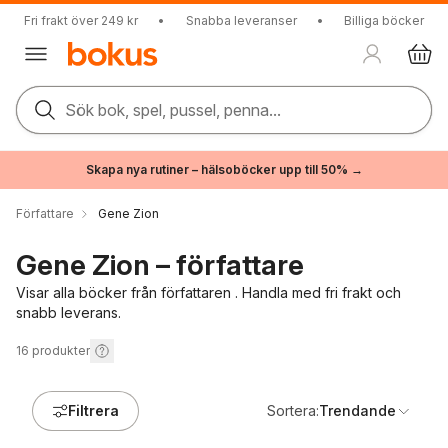
Fri frakt över 249 kr
•
Snabba leveranser
•
Billiga böcker
Sök bok, spel, pussel, penna...
Skapa nya rutiner – hälsoböcker upp till 50% →
Författare
Gene Zion
Gene Zion – författare
Visar alla böcker från författaren . Handla med fri frakt och
snabb leverans.
16
produkter
Filtrera
Sortera:
Trendande