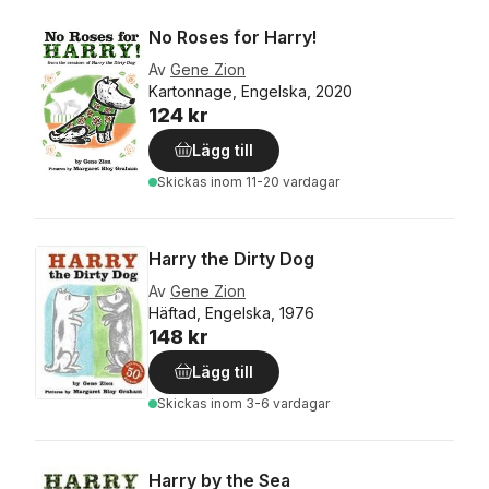
No Roses for Harry!
Av
Gene Zion
Kartonnage, Engelska, 2020
124 kr
Lägg till
Skickas
inom 11-20 vardagar
Harry the Dirty Dog
Av
Gene Zion
Häftad, Engelska, 1976
148 kr
Lägg till
Skickas
inom 3-6 vardagar
Harry by the Sea