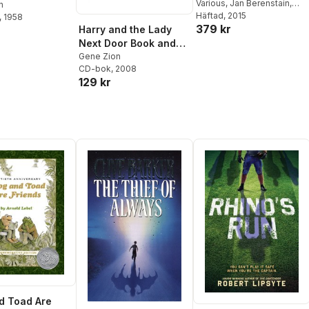
Read Box Set
Various
,
Jan Berenstain
,
n
Ree Drummond
Häftad
, 2015
,
Grace
, 1958
379 kr
Gilman
,
Victoria Kann
,
Gene
Harry and the Lady
Zion
Next Door Book and
CD
Gene Zion
CD-bok
, 2008
129 kr
d Toad Are