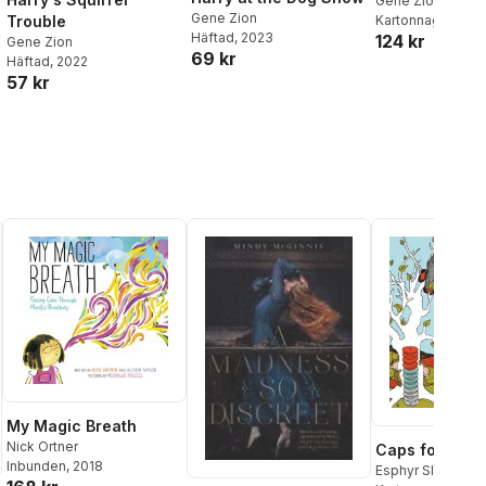
Gene Zion
Gene Zion
Kartonnage
, 202
Trouble
Häftad
, 2023
124 kr
Gene Zion
69 kr
Häftad
, 2022
57 kr
My Magic Breath
Nick Ortner
Caps for Sale
Inbunden
, 2018
Esphyr Slobodki