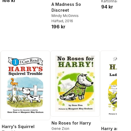
168 kr
Kartonnage
, 2015
A Madness So
94 kr
Discreet
Mindy McGinnis
Häftad
, 2016
196 kr
No Roses for Harry
Harry's Squirrel
Harry and the
Gene Zion