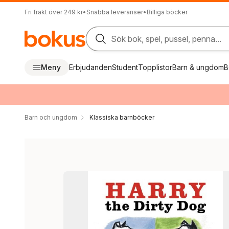
Fri frakt över 249 kr
•
Snabba leveranser
•
Billiga böcker
Sök bok, spel, pussel, penna...
Meny
Erbjudanden
Student
Topplistor
Barn & ungdom
B
Barn och ungdom
Klassiska barnböcker