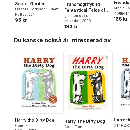
Friends
Secret Garden
Transmogrify!: 14
Anniver
Arnold L
Frances Hodgson Burnett
Fantastical Tales of
Inbunden
Commem
Häftad
, 2011
Trans Magic
g. haron davis
168 kr
95 kr
Edition
Inbunden
, 2023
193 kr
Hoppa över listan
Du kanske också är intresserad av
Harry t
Harry the Dirty Dog
Harry The Dirty Dog
Gene Zio
Gene Zion
Gene Zion