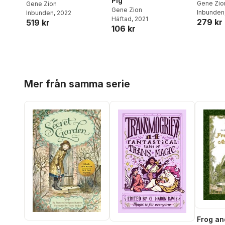
Pig
Gene Zio
Gene Zion
Gene Zion
Inbunden
Inbunden
, 2022
Häftad
, 2021
279 kr
519 kr
106 kr
Hoppa över listan
Mer från samma serie
Frog an