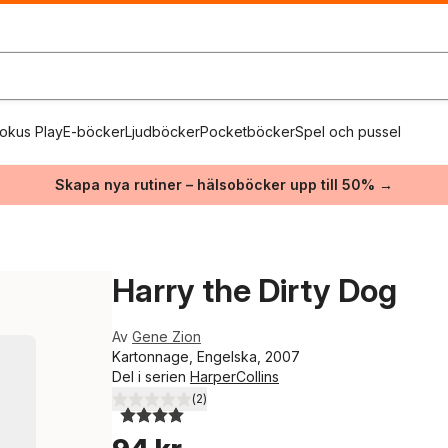
okus Play
E-böcker
Ljudböcker
Pocketböcker
Spel och pussel
Skapa nya rutiner – hälsoböcker upp till 50% →
Harry the Dirty Dog
Av
Gene Zion
Kartonnage, Engelska, 2007
Del i serien
HarperCollins
(
2
)
4,0
utav 5 stjärnor. Totalt antal röster: