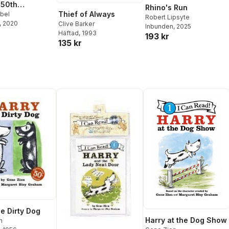
 50th
Rhino's Run
Thief of Always
sary
obel
Robert Lipsyte
, 2020
Clive Barker
orative
Inbunden
, 2025
Häftad
, 1993
193 kr
135 kr
he Dirty Dog
Harry at the Dog Show
n