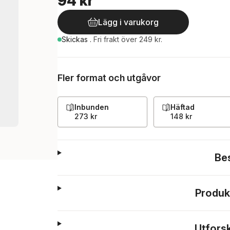
94 kr
Lägg i varukorg
Skickas
.
Fri frakt över 249 kr.
Fler format och utgåvor
Inbunden
Häftad
273 kr
148 kr
Be
Produk
Utfors